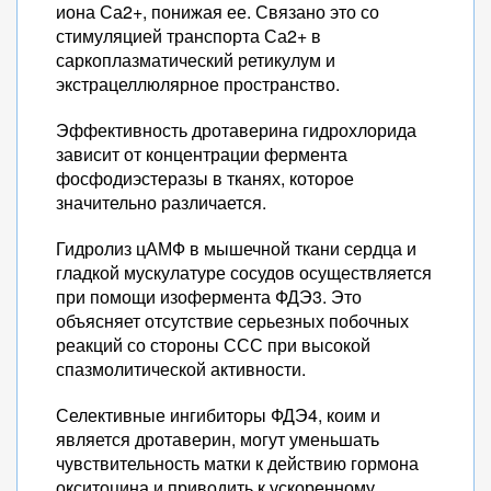
иона Са2+, понижая ее. Связано это со
стимуляцией транспорта Са2+ в
саркоплазматический ретикулум и
экстрацеллюлярное пространство.
Эффективность дротаверина гидрохлорида
зависит от концентрации фермента
фосфодиэстеразы в тканях, которое
значительно различается.
Гидролиз цАМФ в мышечной ткани сердца и
гладкой мускулатуре сосудов осуществляется
при помощи изофермента ФДЭ3. Это
объясняет отсутствие серьезных побочных
реакций со стороны ССС при высокой
спазмолитической активности.
Селективные ингибиторы ФДЭ4, коим и
является дротаверин, могут уменьшать
чувствительность матки к действию гормона
окситоцина и приводить к ускоренному