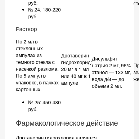
руб;
ст
№ 24: 180-220
руб.
Раствор
По 2 мл в
стеклянных
ампулах из
Дротаверин
Дисульфит
темного стекла с
гидрохлорид:
натрия 2 мг, 96%
П
насечкой разлома.
20 мг в 1 мл
этанол — 132 мг,
зе
По 5 ампул в
или 40 мг в 1
вода д/и — до
же
упаковке, в пачках
ампуле
объема 2 мл.
картонных.
№ 25: 450-480
руб.
Фармакологическое действие
Дротаверин гидрохлорид является