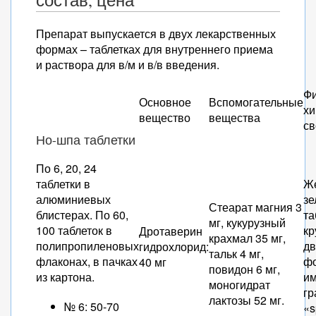
состав, цена
Препарат выпускается в двух лекарственных
формах – таблетках для внутреннего приема
и раствора для в/м и в/в введения.
Фи
Основное
Вспомогательные
хи
вещество
вещества
св
Но-шпа таблетки
По 6, 20, 24
таблетки в
Же
алюминиевых
зе
Стеарат магния 3
блистерах. По 60,
та
мг, кукурузный
100 таблеток в
кр
Дротаверин
крахмал 35 мг,
полипропиленовых
дв
гидрохлорид:
тальк 4 мг,
флаконах, в пачках
ф
40 мг
повидон 6 мг,
из картона.
и
моногидрат
гр
лактозы 52 мг.
№ 6: 50-70
«s