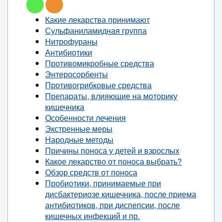
Какие лекарства принимают
Сульфаниламидная группа
Нитрофураны
Антибиотики
Противомикробные средства
Энтеросорбенты
Противогрибковые средства
Препараты, влияющие на моторику
кишечника
Особенности лечения
Экстренные меры
Народные методы
Причины поноса у детей и взрослых
Какое лекарство от поноса выбрать?
Обзор средств от поноса
Пробиотики, принимаемые при
дисбактериозе кишечника, после приема
антибиотиков, при диспепсии, после
кишечных инфекций и пр.