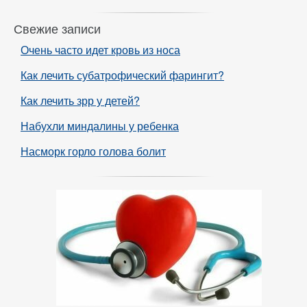
Свежие записи
Очень часто идет кровь из носа
Как лечить субатрофический фарингит?
Как лечить зрр у детей?
Набухли миндалины у ребенка
Насморк горло голова болит