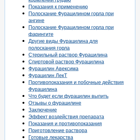
Показания к применению
Полоскание Фурацилином горла при
ангине
Полоскание Фурацилином горла при
фарингите
Другие виды Фурацилина для
полоскания горла
Стерильный раствор Фурацилина
Спиртовой раствор Фурацилина
Фурацилин Авексима
Фурацилин ЛекТ
Противопоказания и побочные действия
Фурацилина
Что будет если фурацилин выпить
Отзывы о фурацилине
Заключение
Эффект воздействия препарата
Показания и противопоказания
Приготовление раствора
Готовые лекарства