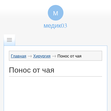
М
медик03
→
→
Главная
Хирургия
Понос от чая
Понос от чая