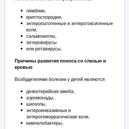
лямблии,
криптоспоридии,
энтеропатогенные и энтеротоксигенные
коли,
сальмонеллы,
энтеровирусы
или ротавирусы.
Причины развития поноса со слизью и
кровью
Возбудителями болезни у детей являются
дизентерийная амеба,
аэромонады,
шигеллы,
энтероинвазивные и
энтерогеморрагические коли,
кампилобактеры.