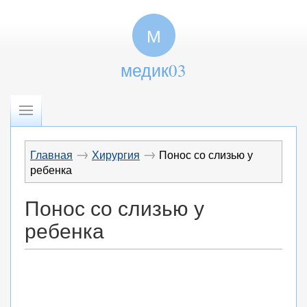
М
медик03
→
→
Главная
Хирургия
Понос со слизью у
ребенка
Понос со слизью у
ребенка