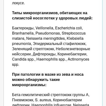
локусе.
Типы микроорганизмов, обитающих на
слизистой носоглотки у здоровых людей:
Бактероиды, Veillonella, Escherichia coli,
Branhamella, Pseudomonas, Streptococcus
matans, Neisseria meningitides, Klebsiella
pneumonia, Эпидермальный стафилококк,
Зеленящий стрептококк, Неболезнетворные
нейссерии, Дифтероиды, Коринебактерии,
Candida spp., Haemophilis spp., Actinomyces
spp.
При патологии в мазке из зева и носа
можно обнаружить такие
микроорганизмы:
Бета-гемолитический стрептококк группы А,
Пневмококк, S. aureus, Коринобактерии
дифтерии, Haemophilis influenzae, Neisseria