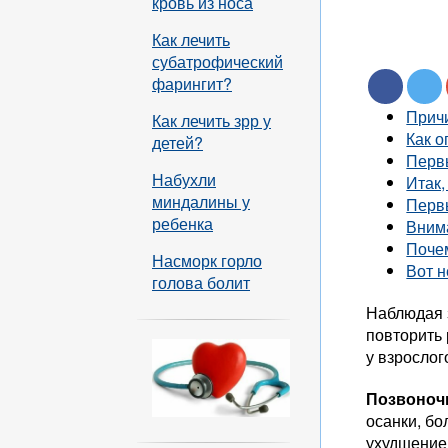
кровь из носа
Как лечить
субатрофический
фарингит?
Причи
Как лечить зрр у
Как о
детей?
Первы
Набухли
Итак,
миндалины у
Первы
ребенка
Внима
Почем
Насморк горло
Вот н
голова болит
Наблюдая з
повторить 
у взрослог
Позвоноч
осанки, бо
ухудшение