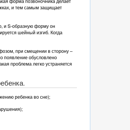
Такая форма позвоночника делает
ыжках, и тем самым защищает
, и S-образную форму он
ируется шейный изгиб. Когда
ифозом, при смещении в сторону –
Его появление обусловлено
акая проблема легко устраняется
ребенка.
жению ребенка во сне);
арушения);