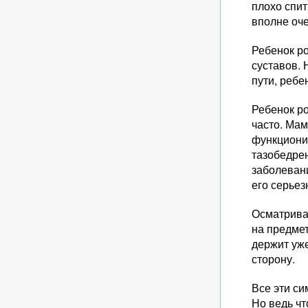
плохо спит
вполне оч
Ребенок р
суставов. 
пути, ребе
Ребенок ро
часто. Мам
функциони
тазобедре
заболеван
его серьез
Осматрива
на предмет
держит уже
сторону.
Все эти си
Но ведь чт