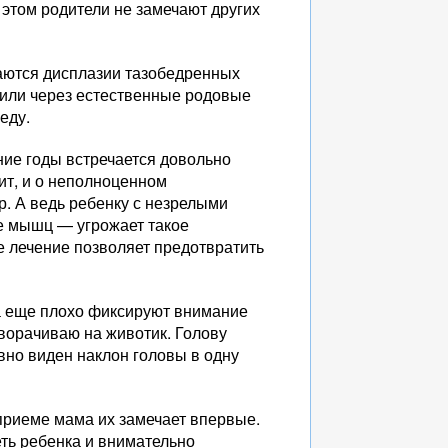
 этом родители не замечают других
даются дисплазии тазобедренных
 или через естественные родовые
еду.
ние годы встречается довольно
чит, и о неполноценном
. А ведь ребенку с незрелыми
е мышц — угрожает такое
е лечение позволяет предотвратить
за еще плохо фиксируют внимание
еворачиваю на животик. Голову
явно виден наклон головы в одну
приеме мама их замечает впервые.
еть ребенка и внимательно