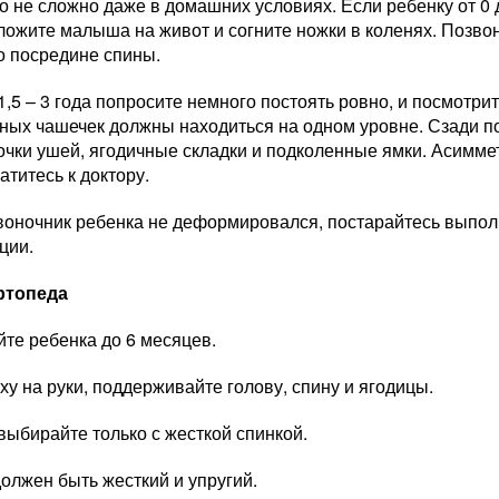
о не сложно даже в домашних условиях. Если ребенку от 0 д
ложите малыша на живот и согните ножки в коленях. Позво
о посредине спины.
1,5 – 3 года попросите немного постоять ровно, и посмотри
нных чашечек должны находиться на одном уровне. Сзади п
очки ушей, ягодичные складки и подколенные ямки. Асимме
атитесь к доктору.
воночник ребенка не деформировался, постарайтесь выпо
ции.
ртопеда
йте ребенка до 6 месяцев.
оху на руки, поддерживайте голову, спину и ягодицы.
 выбирайте только с жесткой спинкой.
должен быть жесткий и упругий.