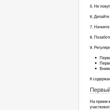
5. Не поку
6. Делайте
7. Начните
8. Позабот
9. Регуляр
Первы
Первы
Внима
К содержа
Первый
На прием 
участковог