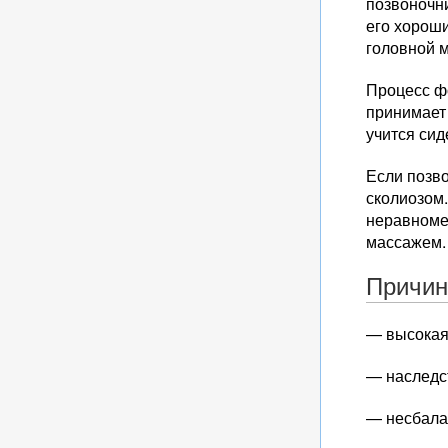
позвоночни
его хороши
головной м
Процесс ф
принимает 
учится сид
Если позво
сколиозом.
неравноме
массажем.
Причин
— высокая
— наследс
— несбала