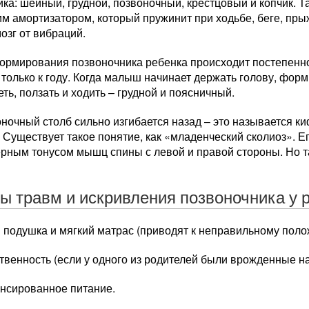
ка: шейный, грудной, позвоночный, крестцовый и копчик. 
м амортизатором, который пружинит при ходьбе, беге, пр
озг от вибраций.
ормирования позвоночника ребенка происходит постепенно
только к году. Когда малыш начинает держать голову, форм
еть, ползать и ходить – грудной и поясничный.
ночный столб сильно изгибается назад – это называется к
 Существует такое понятие, как «младенческий сколиоз». 
рным тонусом мышц спины с левой и правой стороны. Но т
ы травм и искривления позвоночника у 
 подушка и мягкий матрас (приводят к неправильному поло
твенность (если у одного из родителей были врожденные н
нсированное питание.