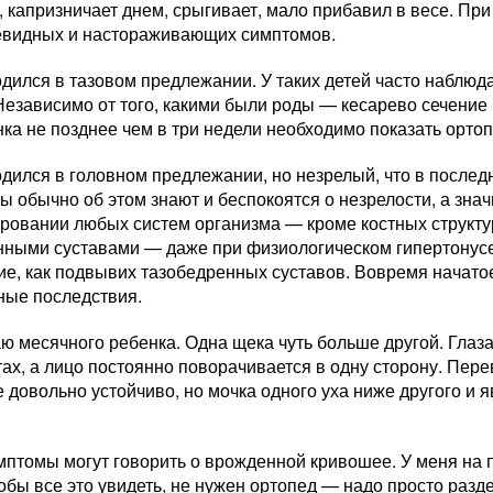
, капризничает днем, срыгивает, мало прибавил в весе. При
евидных и настораживающих симптомов.
одился в тазовом предлежании. У таких детей часто наблю
Независимо от того, какими были роды — кесарево сечение
нка не позднее чем в три недели необходимо показать ортоп
дился в головном предлежании, но незрелый, что в послед
ы обычно об этом знают и беспокоятся о незрелости, а зна
ровании любых систем организма — кроме костных структур
нными суставами — даже при физиологическом гипертонус
ие, как подвывих тазобедренных суставов. Вовремя начато
ные последствия.
ю месячного ребенка. Одна щека чуть больше другой. Гла
ах, а лицо постоянно поворачивается в одну сторону. Пер
 довольно устойчиво, но мочка одного уха ниже другого и 
мптомы могут говорить о врожденной кривошее. У меня на 
обы все это увидеть, не нужен ортопед — надо просто разд