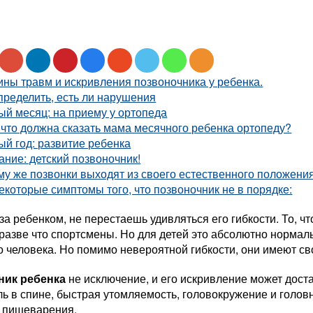
ны травм и искривления позвоночника у ребенка.
пределить, есть ли нарушения
й месяц: на приему у ортопеда
 что должна сказать мама месячного ребенка ортопеду?
й год: развитие ребенка
ние: детский позвоночник!
у же позвонки выходят из своего естественного положени
екоторые симптомы того, что позвоночник не в порядке:
а ребенком, не перестаешь удивляться его гибкости. То, 
разве что спортсмены. Но для детей это абсолютно нормаль
о человека. Но помимо невероятной гибкости, они имеют с
ник ребенка
не исключение, и его искривление может дост
ль в спине, быстрая утомляемость, головокружение и голов
 пищеварения.