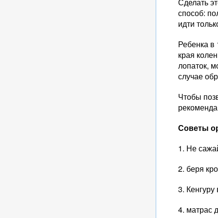
Сделать эт
способ: по
идти тольк
Ребенка в 
края коле
лопаток, м
случае обр
Чтобы поз
рекоменда
Советы о
1. Не сажа
2. беря кр
3. Кенгуру
4. матрас 