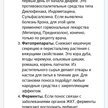
первый день от начала диареи. Это
противовоспалительные средства типа
Диклофенака, Индометацина,
Сульфасалозина. Если выявлена
болезнь Крона, для этой цели
применяют гормональные лекарства
(Метипред, Преднизолон), конечно,
только по рецепту врача.
Фитопрепараты.
Снижают кишечную
секрецию и перистальтику растения с
вяжущими свойствами. Это кора дуба,
ягоды черемухи, ольховые шишки,
ромашка, корень лапчатки. Из
растительного сырья делают отвары и
настои для питья в течение дня. Для
остановки поноса подойдут любые
народные средства с закрепляющим
эффектом.
Ферменты.
Если понос связан с
заболеваниями органов ЖКТ, ферменты
помогают восполнить дефицит