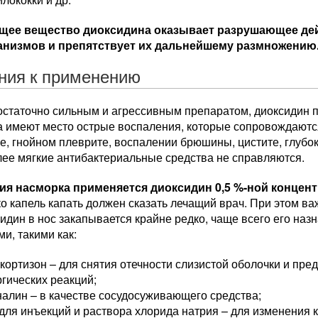
щее вещество диоксидина оказывает разрушающее дей
анизмов и препятствует их дальнейшему размножению
ния к применению
остаточно сильным и агрессивным препаратом, диоксидин п
гда имеют место острые воспаления, которые сопровождают
е, гнойном плеврите, воспалении брюшины, цистите, глубоких
лее мягкие антибактериальные средства не справляются.
ия насморка применяется диоксидин 0,5 %-ной концентр
ко капель капать должен сказать лечащий врач. При этом ва
идин в нос закапывается крайне редко, чаще всего его наз
и, такими как:
кортизон – для снятия отечности слизистой оболочки и пр
гических реакций;
алин – в качестве сосудосуживающего средства;
для инъекций и раствора хлорида натрия – для изменения