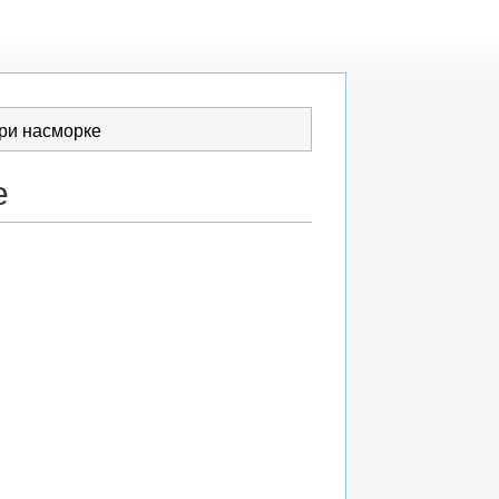
ри насморке
е