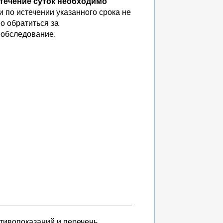
В течение суток необходимо
и по истечении указанного срока не
о обратиться за
 обследование.
отивопоказаний и перечень