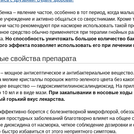
бенка – явление частое, особенно в тот период, когда малы
е учреждение и активно общаться со сверстниками. Кром
ачи часто рекомендуют при насморке использовать такой пр
ное средство обычно применяется при терапии гнойных ран,
ка.
Но способность уничтожать большое количество бак
ого эффекта позволяет использовать его при лечении 
ые свойства препарата
 – мощное антисептическое и антибактериальное вещество
 мелкие кристаллы порошок желто-зеленого цвета без како
ее вещество — гидроксиметилхиноксалиндиоксид. На прила
 10 мл и в виде мази.
При закапывании в носовые ходы 
й горький вкус лекарства.
эффективно борется с болезнетворной микрофлорой, обезза
ния простудных заболеваний благотворно влияет на общее 
 диоксидина от насморка, четкое соблюдение дозировки и 
 быстро избавиться от этого неприятного симптома.