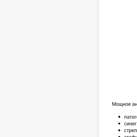
Мощное ан
пато
синег
стреп
стафи