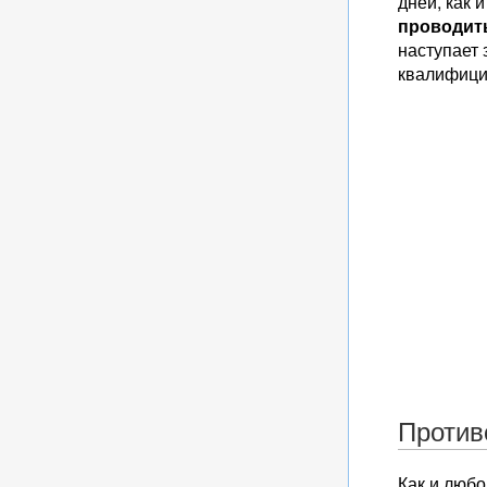
дней, как 
проводить
наступает 
квалифици
Против
Как и любо