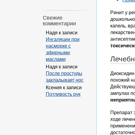
Ринит у ре
Свежие
дошкольно
комментарии
капель, вр
лекарствен
Надя
к записи
антисепти
Ингаляции при
токсическ
насморке с
эфирными
Лечебн
маслами
Надя
к записи
После простуды
Диоксидин
закладывает нос
похожий на
Действующ
Ксения
к записи
ампулах по
Потливость рук
неприятны
Препарат 
ходе лече
применение
достаточно