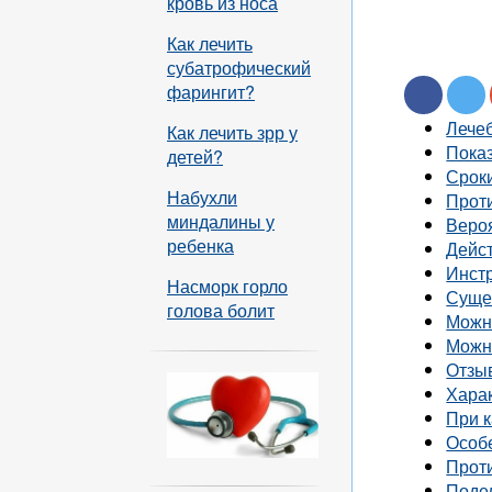
кровь из носа
Как лечить
субатрофический
фарингит?
Лече
Как лечить зрр у
Пока
детей?
Срок
Набухли
Прот
миндалины у
Веро
ребенка
Дейст
Инст
Насморк горло
Суще
голова болит
Можно
Можн
Отзы
Харак
При к
Особе
Прот
Подел