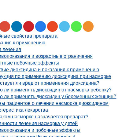
бные свойства препарата
зания к применению
и лечения
ивопоказания и возрастные ограничения
ятные побочные эффекты
вие диоксидина и показания к применению
рукция по применению диоксидина при насморке
ствует ли вред от применения диоксидина?
 ли применять диоксидин от насморка ребенку?
о ли применять диоксидин у беременных женщин?
вы пациентов о лечении насморка диоксидином
теристика лекарства
аком насморке назначается препарат?
нности лечения насморка у детей
ивопоказания и побочные эффекты
ись с друзьями! Будьте здоровы!