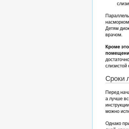
слизи
Параллель
насморком:
Детям диок
врачом.
Кроме это
помещении
достаточн
слизистой 
Сроки 
Перед нач
а лучше в
инструкции
можно испо
Однако пр