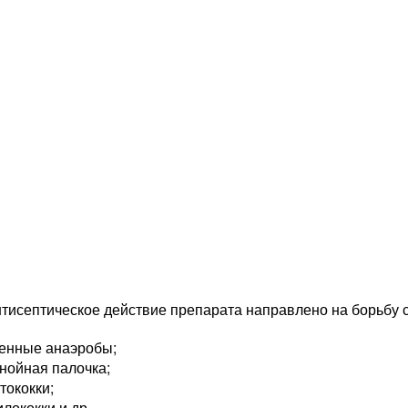
тисептическое действие препарата направлено на борьбу с
генные анаэробы;
нойная палочка;
тококки;
лококки и др.