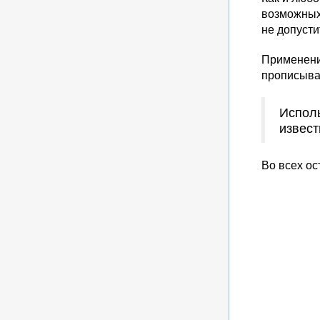
возможных
не допуст
Применение
прописыва
Исполь
извест
Во всех о