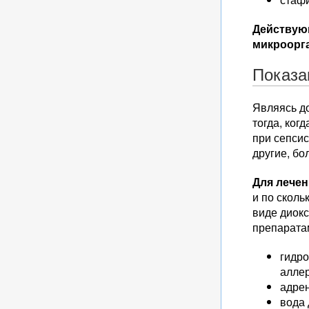
Действую
микроорг
Показа
Являясь д
тогда, ко
при сепсис
другие, бо
Для лечен
и по сколь
виде диокс
препаратам
гидро
аллер
адрен
вода 