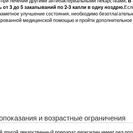
и при лечении другими антибактериальными лекарствами
. 
 от 3 до 5 закапываний по 2-3 капли в одну ноздрю.
Есл
заметное улучшение состояния, необходимо безотлагательн
рованной медицинской помощью и пройти дополнительное
опоказания и возрастные ограничения
й другой лекарственный препарат диоксидин имеет ряд пр