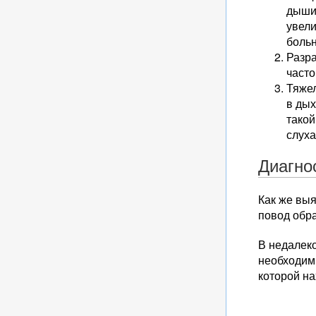
дышит
увели
больн
Разра
часто
Тяжел
в дых
такой
слуха
Диагно
Как же вы
повод обра
В недалек
необходимы
которой на