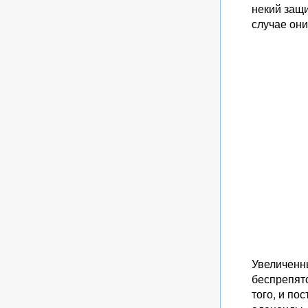
некий защ
случае они
Увеличенн
беспрепят
того, и по