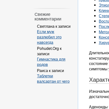
Этио
Клини
Свежие
Степ
комментарии
Восп
Светлана
к записи
Посл
Если муж
Мето
разлюбил это
Конс
навсегда
Хиру
Pohudet.Org
к
Длительное
записи
констатиру
Гимнастика для
состояние 
родов
симптомы у
Раиса
к записи
Таблетки
Характ
валсартан от чего
Изначально
достаточн
Аденоиды 