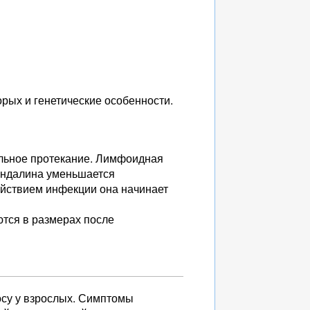
рых и генетические особенности.
ельное протекание. Лимфоидная
миндалина уменьшается
действием инфекции она начинает
тся в размерах после
осу у взрослых. Симптомы