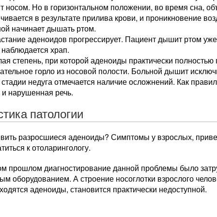
 носом. Но в горизонтальном положении, во время сна, о
чивается в результате прилива крови, и проникновение воз
ой начинает дышать ртом.
стание аденоидов прогрессирует. Пациент дышит ртом уже
 наблюдается храп.
ая степень, при которой аденоиды практически полностью
ательное горло из носовой полости. Больной дышит исключ
 стадии недуга отмечается наличие осложнений. Как прави
 и нарушенная речь.
стика патологии
явить разросшиеся аденоиды? Симптомы у взрослых, прив
титься к отоларингологу.
ом прошлом диагностирование данной проблемы было затру
м оборудованием. А строение носоглотки взрослого человек
ходятся аденоиды, становится практически недоступной.