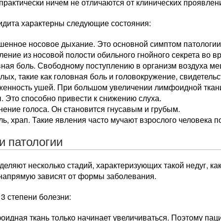
практически ничем не отличаются от клинических проявлени
идита характерны следующие состояния:
шенное носовое дыхание. Это основной симптом патологии
ение из носовой полости обильного гнойного секрета во в
вная боль. Свободному поступлению в организм воздуха м
лых, такие как головная боль и головокружение, свидетельс
женность ушей. При большом увеличении лимфоидной ткан
. Это способно привести к снижению слуха.
ение голоса. Он становится гнусавым и грубым.
ь, храп. Такие явления часто мучают взрослого человека п
и патологии
деляют несколько стадий, характеризующих такой недуг, к
 напрямую зависят от формы заболевания.
3 степени болезни:
идная ткань только начинает увеличиваться. Поэтому пац