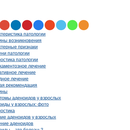
теристика патологии
ины возникновения
ктерные признаки
ени патологии
остика патологии
каментозное лечение
ативное лечение
дное лечение
ая рекомендация
ины
томы аденоидов у взрослых
оиды у взрослых: фото
ностика
ние аденоидов у взрослых
ение аденоидов
иды – это болезнь?