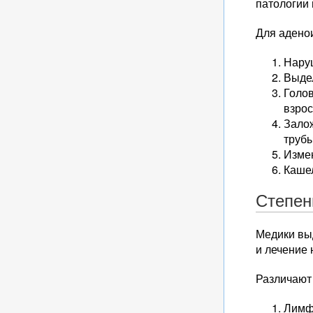
патологии 
Для адено
Нару
Выдел
Голо
взрос
Зало
трубы
Измен
Кашел
Степен
Медики вы
и лечение
Различают 
Лимфо