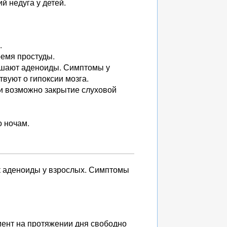
й недуга у детей.
.
ремя простуды.
ешают аденоиды. Симптомы у
твуют о гипоксии мозга.
и возможно закрытие слуховой
о ночам.
ак аденоиды у взрослых. Симптомы
иент на протяжении дня свободно