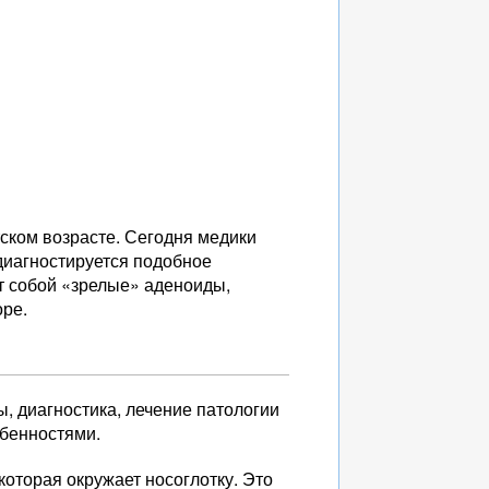
тском возрасте. Сегодня медики
 диагностируется подобное
ют собой «зрелые» аденоиды,
оре.
, диагностика, лечение патологии
обенностями.
оторая окружает носоглотку. Это