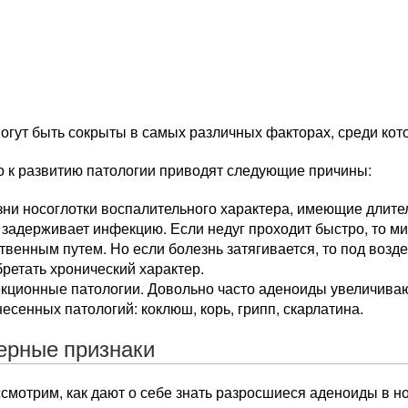
гут быть сокрыты в самых различных факторах, среди кото
о к развитию патологии приводят следующие причины:
зни носоглотки воспалительного характера, имеющие длит
 задерживает инфекцию. Если недуг проходит быстро, то 
твенным путем. Но если болезнь затягивается, то под воз
ретать хронический характер.
кционные патологии. Довольно часто аденоиды увеличиваю
есенных патологий: коклюш, корь, грипп, скарлатина.
ерные признаки
смотрим, как дают о себе знать разросшиеся аденоиды в н