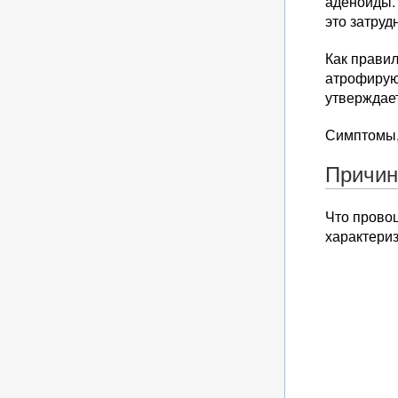
аденоиды.
это затруд
Как правил
атрофируют
утверждает
Симптомы, 
Причин
Что прово
характери