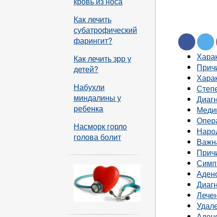
кровь из носа
Как лечить
субатрофический
фарингит?
Харак
Как лечить зрр у
Прич
детей?
Хара
Набухли
Степ
миндалины у
Диагн
ребенка
Меди
Опер
Насморк горло
Наро
голова болит
Важн
Прич
Симп
Аден
Диаг
Лече
Удал
Адено