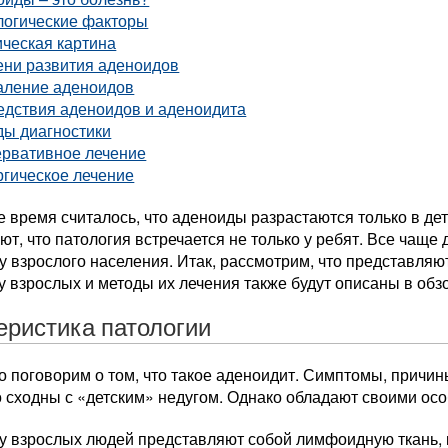
логические факторы
ческая картина
ени развития аденоидов
аление аденоидов
едствия аденоидов и аденоидита
ды диагностики
ервативное лечение
ргическое лечение
 время считалось, что аденоиды разрастаются только в де
ют, что патология встречается не только у ребят. Все чаще
у взрослого населения. Итак, рассмотрим, что представля
 взрослых и методы их лечения также будут описаны в обз
еристика патологии
 поговорим о том, что такое аденоидит. Симптомы, причины
о сходны с «детским» недугом. Однако обладают своими ос
у взрослых людей представляют собой лимфоидную ткань, к