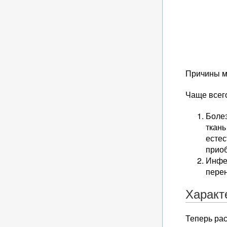
Причины мо
Чаще всег
Боле
ткань
естес
приоб
Инфе
перен
Характ
Теперь рас