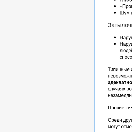
«Про
Шум 
Затылоч
Наруш
Наруш
людей
спосо
Типичные 
невозмож
адекватно
случаях р
незамедлит
Прочие си
Среди дру
могут отме