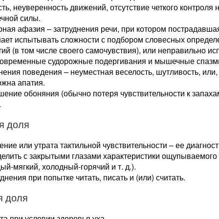
ть, неуверенность движений, отсутствие четкого контроля
чной силы.
ная афазия – затруднения речи, при котором пострадавша
нает испытывать сложности с подбором словесных определ
ий (в том числе своего самочувствия), или неправильно исп
ковременные судорожные подергивания и мышечные спазмы 
ения поведения – неуместная веселость, шутливость, или, 
ожна апатия.
ение обоняния (обычно потеря чувствительности к запаха
.
я доля
ние или утрата тактильной чувствительности – ее диагнос
делить с закрытыми глазами характеристики ощупываемого
ый-мягкий, холодный-горячий и т. д.).
днения при попытке читать, писать и (или) считать.
я доля
та при условии здоровья уха.