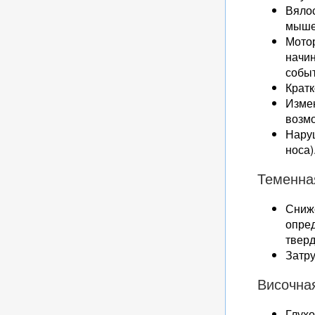
Вялос
мыше
Мотор
начи
событ
Крат
Измен
возм
Наруш
носа)
Теменна
Сниже
опре
тверд
Затру
Височна
Глухо