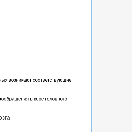
ных возникают соответствующие
вообращения в коре головного
озга