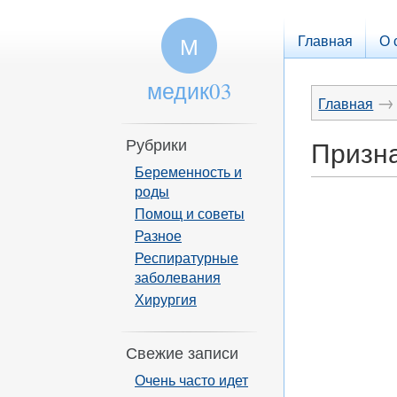
Главная
О 
М
медик03
→
Главная
Рубрики
Призн
Беременность и
роды
Помощ и советы
Разное
Респиратурные
заболевания
Хирургия
Свежие записи
Очень часто идет