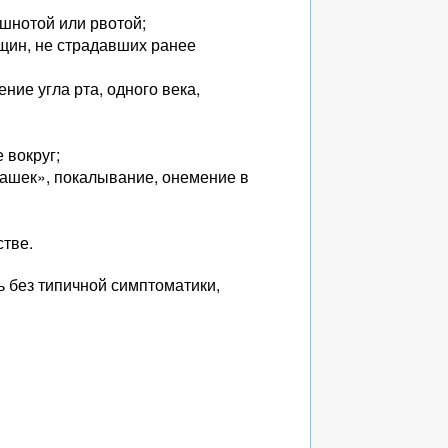
шнотой или рвотой;
щин, не страдавших ранее
ие угла рта, одного века,
 вокруг;
ашек», покалывание, онемение в
стве.
ь без типичной симптоматики,