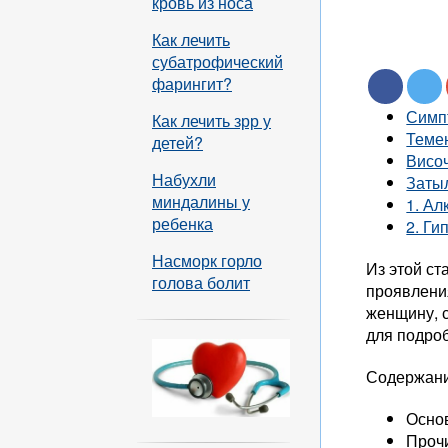
кровь из носа
Как лечить
субатрофический
фарингит?
Симп
Как лечить зрр у
Теме
детей?
Висо
Набухли
Заты
миндалины у
1. Ал
ребенка
2. Ги
Насморк горло
Из этой ст
голова болит
проявления
женщину, 
для подро
Содержани
Осно
Проч