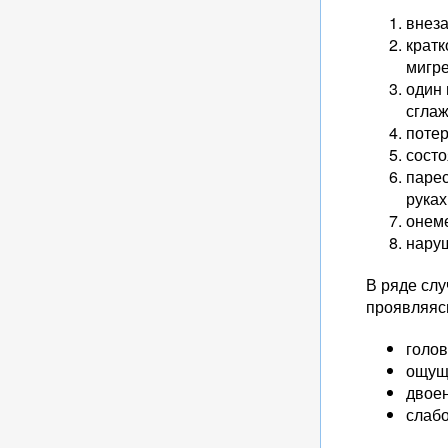
внеза
крат
мигре
один 
сглаж
потер
состо
паре
руках
онем
наруш
В ряде слу
проявляяс
голо
ощущ
двоен
слабо