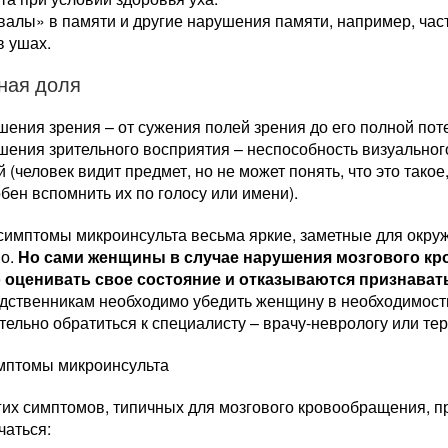
валы» в памяти и другие нарушения памяти, например, ча
в ушах.
ная доля
ения зрения – от сужения полей зрения до его полной пот
ения зрительного восприятия – неспособность визуальног
 (человек видит предмет, но не может понять, что это такое
бен вспомнить их по голосу или имени).
симптомы микроинсульта весьма яркие, заметные для окруж
но.
Но сами женщины в случае нарушения мозгового кр
 оценивать свое состояние и отказываются признават
одственникам необходимо убедить женщину в необходимост
ельно обратиться к специалисту – врачу-неврологу или тер
мптомы микроинсульта
гих симптомов, типичных для мозгового кровообращения, п
чаться: