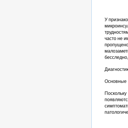
У признако
микроинсу
трудностя
часто не и
пропущено
малозамет
бесследно
Диагностик
Основные 
Поскольку 
появляютс
симптомат
патологиче