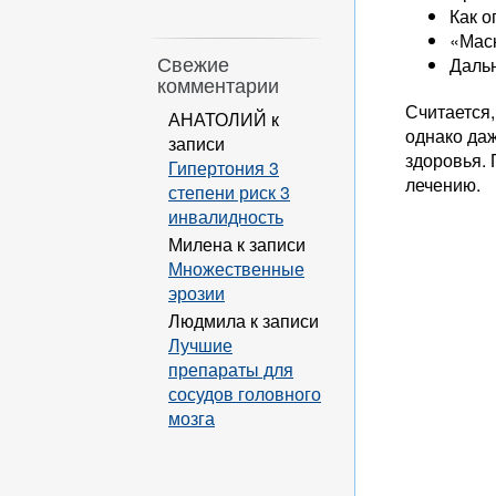
Как о
«Мас
Свежие
Даль
комментарии
Считается,
АНАТОЛИЙ
к
однако да
записи
здоровья.
Гипертония 3
лечению.
степени риск 3
инвалидность
Милена
к записи
Множественные
эрозии
Людмила
к записи
Лучшие
препараты для
сосудов головного
мозга