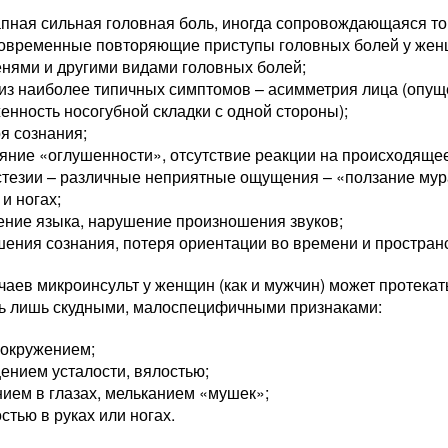
пная сильная головная боль, иногда сопровождающаяся то
ковременные повторяющие приступы головных болей у жен
нями и другими видами головных болей;
из наиболее типичных симптомов – асимметрия лица (опущен
енность носогубной складки с одной стороны);
я сознания;
яние «оглушенности», отсутствие реакции на происходящее
стезии – различные неприятные ощущения – «ползание мур
 и ногах;
ение языка, нарушение произношения звуков;
ения сознания, потеря ориентации во времени и простран
чаев микроинсульт у женщин (как и мужчин) может протекат
ь лишь скудными, малоспецифичными признаками:
вокружением;
ением усталости, вялостью;
ием в глазах, мельканием «мушек»;
стью в руках или ногах.