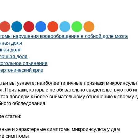
томы нарушения кровообращения в лобной доле мозга
нная доля
чная доля
лочная доля
когольное опьянение
пертонический криз
атьи вы узнаете: наиболее типичные признаки микроинсуль
. Признаки, которые не обязательно свидетельствуют об и
став поводом к более внимательному отношению к своему з
бного обследования.
е статьи:
вные и характерные симптомы микроинсульта у дам
ие симптомы