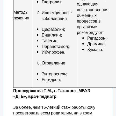
Гастролит.
однако для
восстановления
Методы
Инфекционные
обменных
лечения
заболевания
процессов в
организме
Цифазолин;
рекомендуют:
Бициллин;
Регидрон;
Тавегил;
Драмина;
Парацетамол;
Хумана.
Ибупрофен.
Отравление
Энтеросгель;
Регидрон.
Проскурякова Т.М., г. Таганрог, МБУЗ
«ДГБ», врач-педиатр
За более, чем 15-летний стаж работы хочу
посоветовать всем родителям, ни в коем