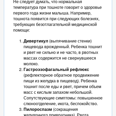
Не следует думать, что нормальная
температура при тошноте говорит о здоровье
первого года жизни малыша. Например,
тошнота появится при следующих болезнях,
требующих безотлагательной медицинской
помощи:
Дивертикул
(выпячивание стенки)
пищевода врожденный. Ребенка тошнит
и рвет не сильно и не часто, в рвотных
массах содержится не свернувшееся
молоко.
Гастроэзофагальный рефлюкс
(рефлекторное обратное продвижение
пищи из желудка в пищевод). Ребенка
тошнит после еды и рвет, причем объем
масс с кислым запахом небольшой.
Сопутствующие симптомы: повышенное
слюноотделение, икота, беспокойство.
Пилороспазм
(сокращения
желудочного привратника). Рвота