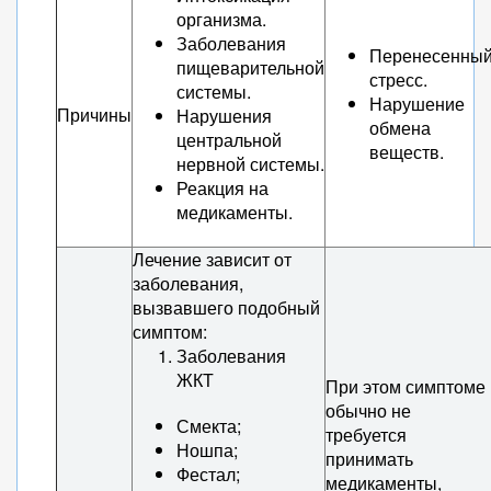
организма.
Заболевания
Перенесенны
пищеварительной
стресс.
системы.
Нарушение
Причины
Нарушения
обмена
центральной
веществ.
нервной системы.
Реакция на
медикаменты.
Лечение зависит от
заболевания,
вызвавшего подобный
симптом:
Заболевания
ЖКТ
При этом симптоме
обычно не
Смекта;
требуется
Ношпа;
принимать
Фестал;
медикаменты,