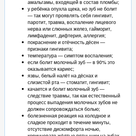
амальгамы, входящей в состав пломбы;
у ребёнка опухла щека, но зуб не болит
— так могут проявлять себя гингивит,
паротит, травма, воспаление лицевого
нерва или слюнных желез, гайморит,
лимфаденит, дифтерия, аллергия;
покраснение и отёчность дёсен —
признаки гингивита;
температура — симптом воспаления;
если болит молочный зуб — в 90% это
оказывается кариес;
язвы, белый налёт на дёснах и
слизистой рта — стоматит, гингивит;
качается и болит молочный зуб —
следствие травмы, так как естественный
процесс выпадения молочных зубов не
должен сопровождаться болью;
болезненная реакция на холодное и
сладкое проходит в течение минуты,
отсутствие дискомфорта ночью,
коричневато-жёлтые пятнышки на зубах