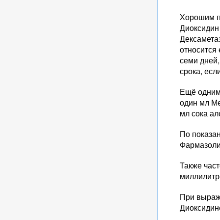
Хорошим п
Диоксидин
Дексаметаз
относится 
семи дней,
срока, есл
Ещё одним
один мл М
мл сока ал
По показан
Фармазоли
Также час
миллилитро
При выраж
Диоксидино