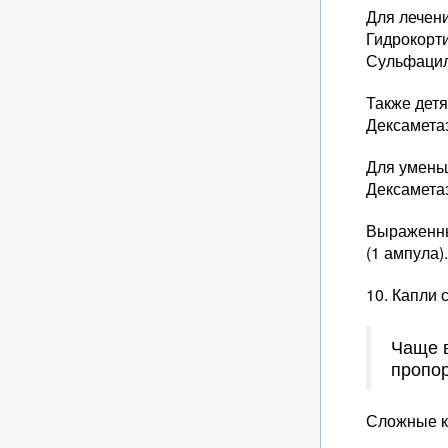
Для лечени
Гидрокорти
Сульфацил
Также детя
Дексамета
Для умень
Дексаметаз
Выраженны
(1 ампула)
10. Капли
Чаще в
пропор
Сложные ка