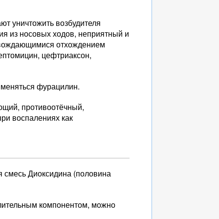
ют уничтожить возбудителя
я из носовых ходов, неприятный и
провождающимися отхождением
рептомицин, цефтриаксон,
рименяться фурацилин.
щий, противоотёчный,
ри воспалениях как
я смесь Диоксидина (половина
алительным компонентом, можно