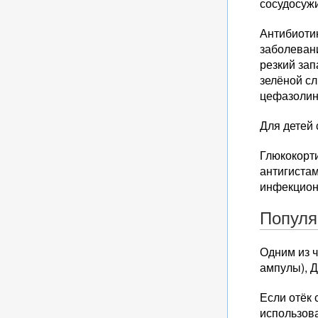
сосудосуж
Антибиоти
заболеван
резкий за
зелёной сл
цефазолин 
Для детей 
Глюкокорт
антигиста
инфекционн
Популя
Одним из 
ампулы), Д
Если отёк
использова