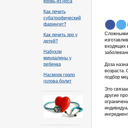
кровь из носа
Как лечить
субатрофический
фарингит?
Сложными 
Как лечить зрр у
изготавли
детей?
входящих в
Набухли
заболеван
миндалины у
ребенка
Доза назн
возраста.
Насморк горло
подбор ме
голова болит
Это связан
другие про
ограничен
индивидуа
ингредиен