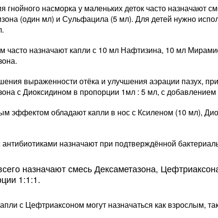
я гнойного насморка у маленьких деток часто назначают см
зона (один мл) и Сульфацила (5 мл). Для детей нужно исп
.
м часто назначают капли с 10 мл Нафтизина, 10 мл Мирами
зона.
шения выраженности отёка и улучшения аэрации пазух, при
она с Диоксидином в пропорции 1мл : 5 мл, с добавлением
м эффектом обладают капли в нос с Ксиленом (10 мл), Дио
.
 с антибиотиками назначают при подтверждённой бактериал
сего назначают смесь Дексаметазона, Цефтриаксон
ции 1:1:1.
пли с Цефтриаксоном могут назначаться как взрослым, так