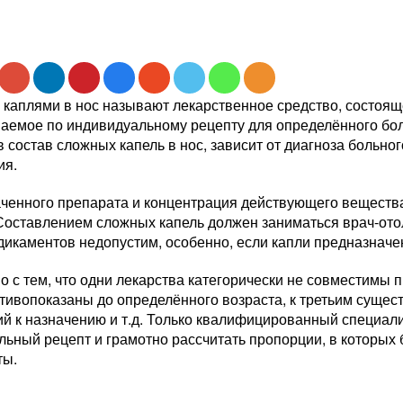
каплями в нос называют лекарственное средство, состояще
ваемое по индивидуальному рецепту для определённого бо
 состав сложных капель в нос, зависит от диагноза больног
ия.
аченного препарата и концентрация действующего веществ
 Составлением сложных капель должен заниматься врач-от
дикаментов недопустим, особенно, если капли предназначе
о с тем, что одни лекарства категорически не совместимы
тивопоказаны до определённого возраста, к третьим сущес
ий к назначению и т.д. Только квалифицированный специал
льный рецепт и грамотно рассчитать пропорции, в которых
ты.