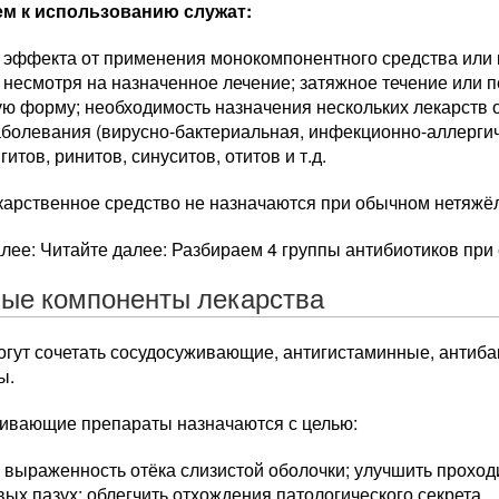
м к использованию служат:
е эффекта от применения монокомпонентного средства или
 несмотря на назначенное лечение; затяжное течение или 
ую форму; необходимость назначения нескольких лекарств
аболевания (вирусно-бактериальная, инфекционно-аллерги
итов, ринитов, синуситов, отитов и т.д.
карственное средство не назначаются при обычном нетяжё
лее: Читайте далее: Разбираем 4 группы антибиотиков при 
ые компоненты лекарства
могут сочетать сосудосуживающие, антигистаминные, антиб
ы.
ивающие препараты назначаются с целью:
 выраженность отёка слизистой оболочки; улучшить проход
ых пазух; облегчить отхождения патологического секрета.