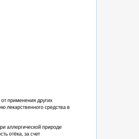
 от применения других
ию лекарственного средства в
ри аллергической природе
ть отёка, за счет