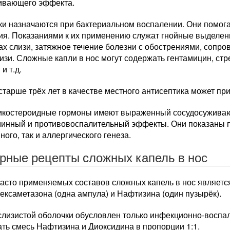
ивающего эффекта.
ки назначаются при бактериальном воспалении. Они помога
ия. Показаниями к их применению служат гнойные выделени
пах слизи, затяжное течение болезни с обострениями, со
изи. Сложные капли в нос могут содержать гентамицин, ст
и т.д.
старше трёх лет в качестве местного антисептика может п
икостероидные гормоны имеют выраженный сосудосуживаю
минный и противовоспалительный эффекты. Они показаны п
ого, так и аллергического генеза.
рные рецепты сложных капель в нос
часто применяемых составов сложных капель в нос являетс
ексаметазона (одна ампула) и Нафтизина (один пузырёк).
 слизистой оболочки обусловлен только инфекционно-восп
ть смесь Нафтизина и Диоксидина в пропорции 1:1.