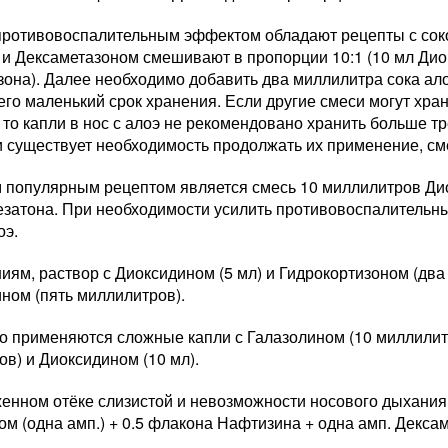
ротивовоспалительным эффектом обладают рецепты с соком
 и Дексаметазоном смешивают в пропорции 10:1 (10 мл Дио
она). Далее необходимо добавить два миллилитра сока алоэ
его маленький срок хранения. Если другие смеси могут хран
 то капли в нос с алоэ не рекомендовано хранить больше т
и существует необходимость продолжать их применение, см
 популярным рецептом является смесь 10 миллилитров Диок
езатона. При необходимости усилить противовоспалительн
оэ.
иям, раствор с Диоксидином (5 мл) и Гидрокортизоном (дв
ном (пять миллилитров).
то применяются сложные капли с Галазолином (10 миллилит
в) и Диоксидином (10 мл).
енном отёке слизистой и невозможности носового дыхания
м (одна амп.) + 0.5 флакона Нафтизина + одна амп. Декса