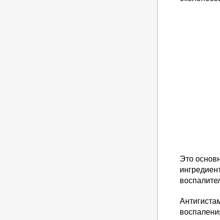
Это основн
ингредиен
воспалите
Антигиста
воспаления