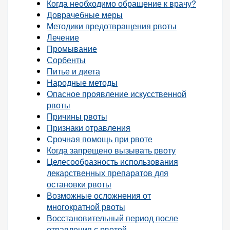
Когда необходимо обращение к врачу?
Доврачебные меры
Методики предотвращения рвоты
Лечение
Промывание
Сорбенты
Питье и диета
Народные методы
Опасное проявление искусственной
рвоты
Причины рвоты
Признаки отравления
Срочная помощь при рвоте
Когда запрещено вызывать рвоту
Целесообразность использования
лекарственных препаратов для
остановки рвоты
Возможные осложнения от
многократной рвоты
Восстановительный период после
отравления с рвотой