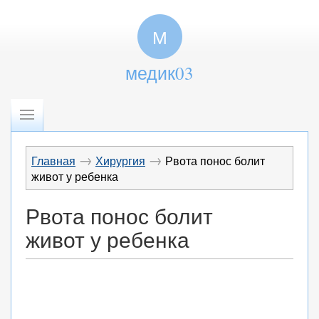
М
медик03
→
→
Главная
Хирургия
Рвота понос болит
живот у ребенка
Рвота понос болит
живот у ребенка