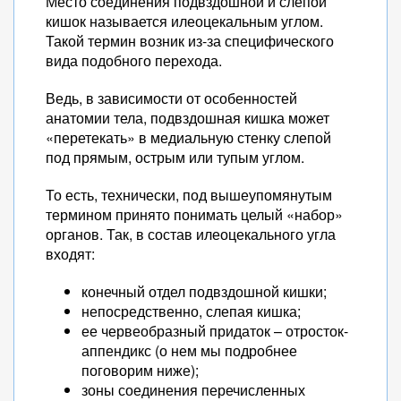
Место соединения подвздошной и слепой
кишок называется илеоцекальным углом.
Такой термин возник из-за специфического
вида подобного перехода.
Ведь, в зависимости от особенностей
анатомии тела, подвздошная кишка может
«перетекать» в медиальную стенку слепой
под прямым, острым или тупым углом.
То есть, технически, под вышеупомянутым
термином принято понимать целый «набор»
органов. Так, в состав илеоцекального угла
входят:
конечный отдел подвздошной кишки;
непосредственно, слепая кишка;
ее червеобразный придаток – отросток-
аппендикс (о нем мы подробнее
поговорим ниже);
зоны соединения перечисленных