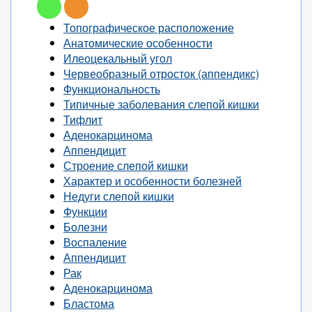
Топографическое расположение
Анатомические особенности
Илеоцекальный угол
Червеобразный отросток (аппендикс)
Функциональность
Типичные заболевания слепой кишки
Тифлит
Аденокарцинома
Аппендицит
Строение слепой кишки
Характер и особенности болезней
Недуги слепой кишки
Функции
Болезни
Воспаление
Аппендицит
Рак
Аденокарцинома
Бластома