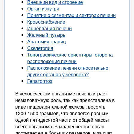
Внешний вид и строение
Орган изнутри
Понятие о сегментах и секторах печени
Кровоснабжение
Иннервация печени
Желчный пузырь
Анатомия границ
Скелетопия
Топографические ориентиры: сторона
расположения печени
Расположение печени относительно
других органов у человека?
Гепатоптоз
В человеческом организме печень играет
немаловажную роль, так как представлена в
виде пищеварительной железы, весом в
1200-1500 граммов, что является равным
одной пятидесятой части от общей массы
всего организма. В младенчестве орган
достигает еще больших размеров, и за счет