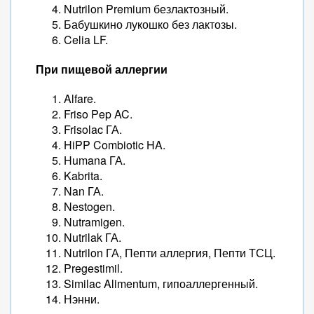
Nutrilon Premium безлактозный.
Бабушкино лукошко без лактозы.
Celia LF.
При пищевой аллергии
Alfare.
Friso Pep AC.
Frisolac ГА.
HiPP Combiotic HA.
Humana ГА.
Kabrita.
Nan ГА.
Nestogen.
Nutramigen.
Nutrilak ГА.
Nutrilon ГА, Пепти аллергия, Пепти ТСЦ.
Pregestimil.
Similac Alimentum, гипоаллергенный.
Нэнни.