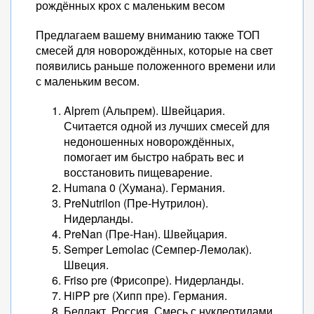
рождённых крох с маленьким весом
Предлагаем вашему вниманию также ТОП
смесей для новорождённых, которые на свет
появились раньше положенного времени или
с маленьким весом.
Alprem (Альпрем). Швейцария.
Считается одной из лучших смесей для
недоношенных новорождённых,
помогает им быстро набрать вес и
восстановить пищеварение.
Humana 0 (Хумана). Германия.
PreNutrilon (Пре-Нутрилон).
Нидерланды.
PreNan (Пре-Нан). Швейцария.
Semper Lemolac (Семпер-Лемолак).
Швеция.
Friso pre (Фрисопре). Нидерланды.
HiPP pre (Хипп пре). Германия.
Беллакт. Россия. Смесь с нуклеотидами