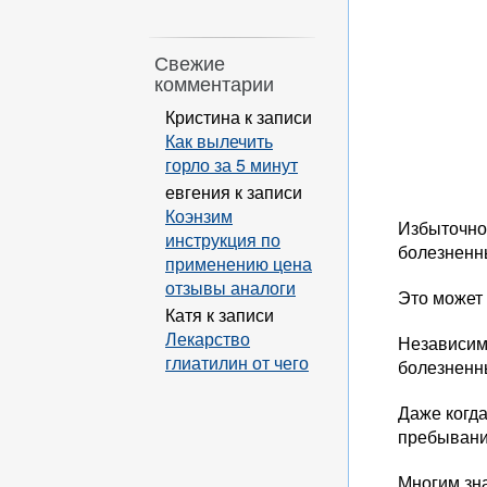
Свежие
комментарии
Кристина
к записи
Как вылечить
горло за 5 минут
евгения
к записи
Коэнзим
Избыточно
инструкция по
болезненн
применению цена
отзывы аналоги
Это может
Катя
к записи
Лекарство
Независим
глиатилин от чего
болезненны
Даже когд
пребывания
Многим зна