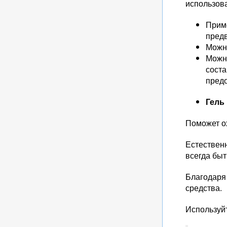
использов
Прим
предв
Можно
Можно
соста
пред
Гель
Поможет о
Естественн
всегда быт
Благодаря 
средства.
Используйт