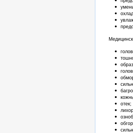
пред
умен
охлад
увла
пред
Медицинска
голов
тошн
обра
голо
обмо
сильн
багро
кожн
отек;
лихор
озноб
обгор
сильн