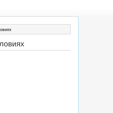
ловиях
словиях