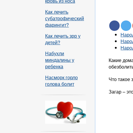
кровь из носа
Как лечить
субатрофический
фарингит?
Наро
Как лечить зрр у
Наро
детей?
Наро
Набухли
миндалины у
Какие дом
ребенка
обезболить
Насморк горло
Что такое 
голова болит
Загар – эт