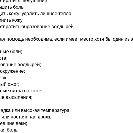
отвратить шелушение
ьшить боль
ить кожу, удалить лишнее тепло
жнить кожу
отвратить образование волдырей
я помощь необходима, если имеет место хотя бы один из 
ные боли;
ота;
зование волдырей;
вокружение;
рок;
ый ожог;
вые пятна на коже;
ые высыпания;
адка или высокая температура;
 или постоянная дрожь;
евшие веки;
ая боль.