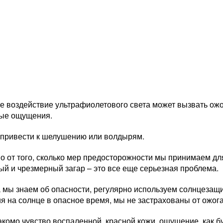
е воздействие ультрафиолетового света может вызвать ожо
ые ощущения.
 привести к шелушению или волдырям.
о от того, сколько мер предосторожности мы принимаем дл
й и чрезмерный загар – это все еще серьезная проблема.
а мы знаем об опасности, регулярно используем солнцезащ
 на солнце в опасное время, мы не застрахованы от ожога
комо чувство воспаленной, красной кожи, ощущение, как буд