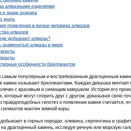
 за алмазными изделиями
 и знаки зодиака
о знать
ия появления в жизни человека алмазов
ства алмазов
 где добывают алмазы?
ь знаменитые алмазы в мире
лианты
лианты
ктерные особенности бриллиантов
л самым популярным и востребованным драгоценным камне
е камни называют бриллиантами. Каждая девушка мечтает 
олечко с красивым и сияющим камушком. История его проис
, которые могут спорить друг с другом, доказывая свою точ
з правдоподобных гипотез о появлении камня считается, е
 силикатов мантии земной коры.
добывают в горных породах: оливина, серпентина и графит
 на драгоценный камень, исследуя речную или морскую гал