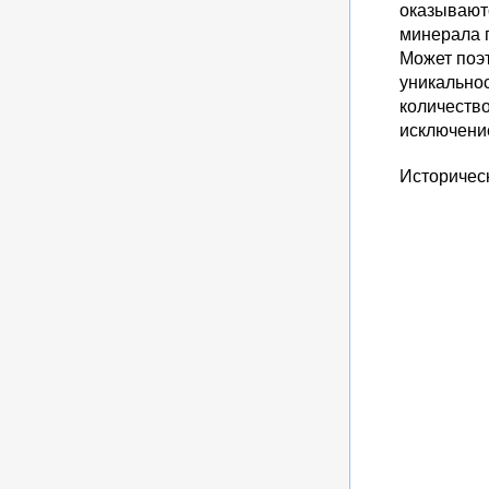
оказывают
минерала п
Может поэт
уникально
количество
исключени
Историчес