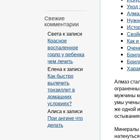
Уход
Алмаз
Свежие
Нужн
комментарии
Истор
Света
к записи
Свой
Красное
Как и
воспаленное
Очен
горло у ребенка
Брил
чем лечить
Брил
Хара
Елена
к записи
Как быстро
Алмаз ста
вылечить
ограненны
тонзиллит в
мужчины к
домашних
умы ученых
условиях?
же одной и
Алиса
к записи
остывания
При ангине что
делать
Минералы 
наткнуться