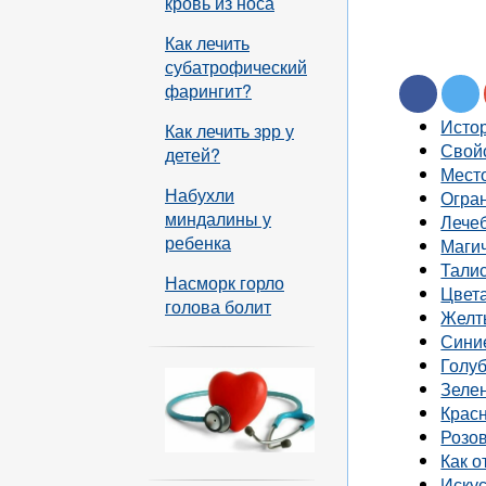
кровь из носа
Как лечить
субатрофический
фарингит?
Исто
Как лечить зрр у
Свой
детей?
Мест
Набухли
Огра
миндалины у
Лече
ребенка
Маги
Тали
Насморк горло
Цвет
голова болит
Желт
Сини
Голу
Зеле
Крас
Розо
Как о
Иску