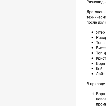
Разновидн
Драгоценн
техническ
после изуч
Ятер 
Риве
Тон в
Виссе
Топ к
Крист
Верп 
Кейп 
Лайт 
В природе 
Борн 
невоз
пром