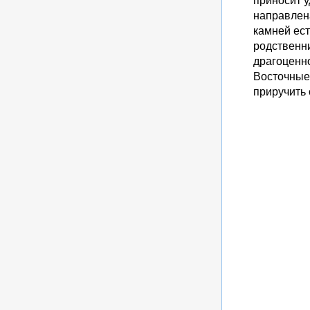
направлен
камней ест
родственни
драгоценно
Восточные 
приручить