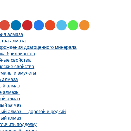
рия алмаза
ства алмаза
орождения драгоценного минерала
нка бриллиантов
бные свойства
ческие свойства
сманы и амулеты
а алмаза
ый алмаз
е алмазы
бой алмаз
ный алмаз
ный алмаз — дорогой и редкий
вый алмаз
тличить подделку
сственный камень