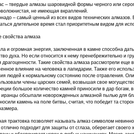
с – твердые алмазы шаровидной формы черного или серог
оволокнистая, не имеющая вкраплений.
надо – самый ценный из всех видов технических алмазов. 
раться длительное время стал приоритетным видом для ис
е свойства алмаза
а и огромная энергия, заключенная в камне способна дать
во духа. Но если относится к нему пренебрежительно и гру
я драгоценности. Такие свойства алмаза рассмотрели еще 
енное влияние на человека в лапидарии. Также его исполь
ия людей к нормальному состоянию после отравления. Оли
ользовали члены царских семей, возвышая свое могущество
еции большое количество камней приносили в дар богам, в
 иранцы обсыпали новорожденных алмазной пылью для бла
осили камень на поле битвы, считая, что победит та сторон
размера.
ая трактовка позволяет называть алмаз символом невинно
отлично подходит для защиты от сглаза, оберегает своего 
дачу и обеспечивает успех в любых начинаниях. Магия, зак