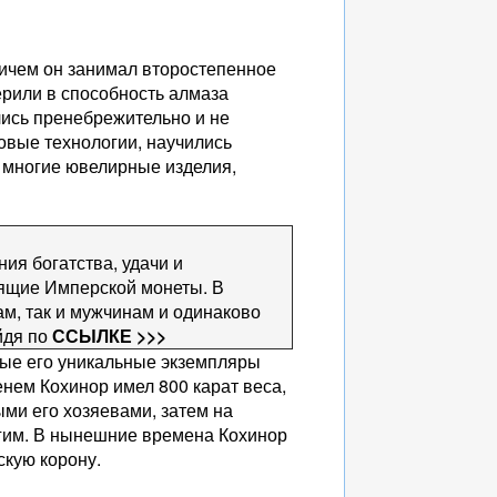
Причем он занимал второстепенное
ерили в способность алмаза
лись пренебрежительно и не
овые технологии, научились
 многие ювелирные изделия,
ия богатства, удачи и
оящие Имперской монеты. В
ам, так и мужчинам и одинаково
йдя по
ССЫЛКЕ >>>
рые его уникальные экземпляры
нем Кохинор имел 800 карат веса,
выми его хозяевами, затем на
угим. В нынешние времена Кохинор
скую корону.