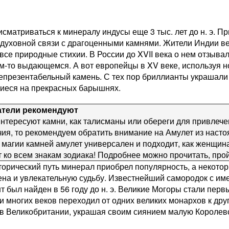
сматриваться к минералу индусы еще 3 тыс. лет до н. э. 
х духовной связи с драгоценными камнями. Жители Индии в
все природные стихии. В России до XVII века о нем отзыва
м-то выдающемся. А вот европейцы в XV веке, используя н
непрезентабельный камень. С тех пор бриллианты украшали
иеся на прекрасных барышнях.
атели рекомендуют
нтересуют камни, как талисманы или обереги для привлечен
чия, то рекомендуем обратить внимание на Амулет из наст
 магии камней амулет универсален и подходит, как женщин
т ко всем знакам зодиака! Подробнее можно прочитать, про
торический путь минерал приобрел популярность, а некото
на и увлекательную судьбу. Известнейший самородок с име
нт был найден в 56 году до н. э. Великие Могоры стали пер
и многих веков переходил от одних великих монархов к др
 в Великобритании, украшая своим сиянием малую Королев