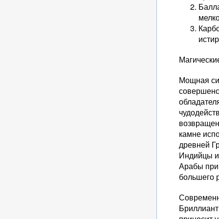
Балла
мелк
Карбо
исти
Магически
Мощная сил
совершенст
обладател
чудодейств
возвращен
камне исп
древней Гр
Индийцы и
Арабы прин
большего 
Современн
Бриллиант 
приносит у