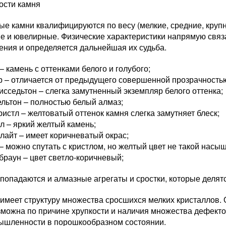
ости камня
ые камни квалифицируются по весу (мелкие, средние, круп
ие и ювелирные. Физические характеристики напрямую связ
ения и определяется дальнейшая их судьба.
– камень с оттенками белого и голубого;
р – отличается от предыдущего совершенной прозрачность
исседьтон – слегка замутненный экземпляр белого оттенка;
льтон – полностью белый алмаз;
ристл – желтоватый оттенок камня слегка замутняет блеск;
л – яркий желтый камень;
лайт – имеет коричневатый окрас;
– можно спутать с кристлом, но желтый цвет не такой насы
браун – цвет светло-коричневый;
попадаются и алмазные агрегаты и сростки, которые делят
имеет структуру множества сросшихся мелких кристаллов. 
можна по причине хрупкости и наличия множества дефекто
ышленности в порошкообразном состоянии.