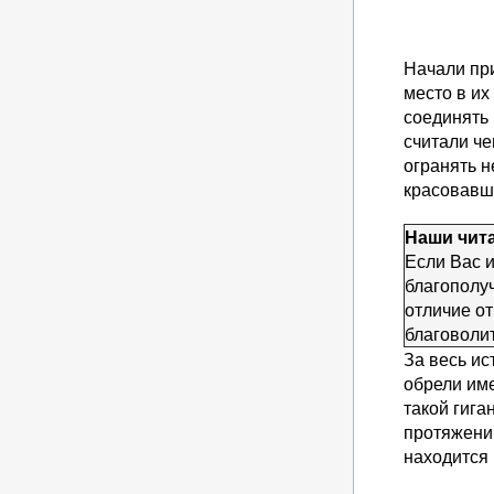
Начали при
место в и
соединять 
считали че
огранять 
красовавш
Наши чит
Если Вас и
благополу
отличие от
благоволи
За весь ис
обрели име
такой гига
протяжени
находится