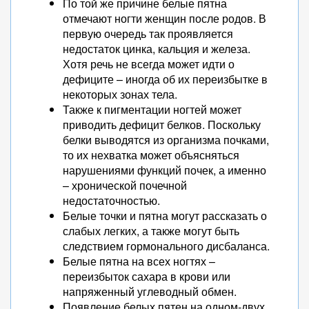
По той же причине белые пятна
отмечают ногти женщин после родов. В
первую очередь так проявляется
недостаток цинка, кальция и железа.
Хотя речь не всегда может идти о
дефиците – иногда об их переизбытке в
некоторых зонах тела.
Также к пигментации ногтей может
приводить дефицит белков. Поскольку
белки выводятся из организма почками,
то их нехватка может объясняться
нарушениями функций почек, а именно
– хронической почечной
недостаточностью.
Белые точки и пятна могут рассказать о
слабых легких, а также могут быть
следствием гормонального дисбаланса.
Белые пятна на всех ногтях –
переизбыток сахара в крови или
напряженный углеводный обмен.
Появление белых пятен на одном-двух