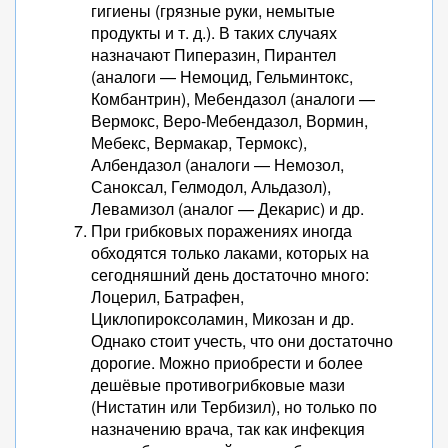
гигиены (грязные руки, немытые
продукты и т. д.). В таких случаях
назначают Пиперазин, Пирантел
(аналоги — Немоцид, Гельминтокс,
Комбантрин), Мебендазол (аналоги —
Вермокс, Веро-Мебендазол, Вормин,
Мебекс, Вермакар, Термокс),
Албендазол (аналоги — Немозол,
Саноксал, Гелмодол, Альдазол),
Левамизол (аналог — Декарис) и др.
При грибковых поражениях иногда
обходятся только лаками, которых на
сегодняшний день достаточно много:
Лоцерил, Батрафен,
Циклопироксоламин, Микозан и др.
Однако стоит учесть, что они достаточно
дорогие. Можно приобрести и более
дешёвые противогрибковые мази
(Нистатин или Тербизил), но только по
назначению врача, так как инфекция