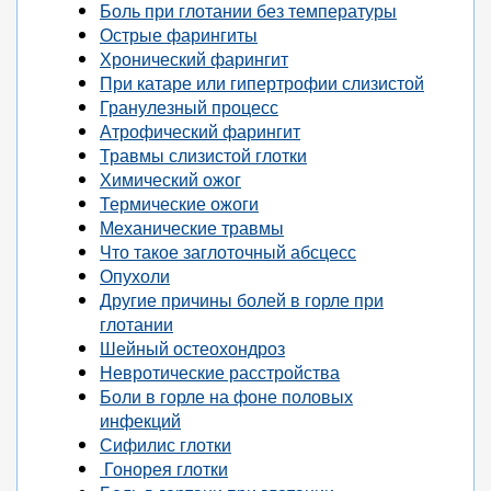
Боль при глотании без температуры
Острые фарингиты
Хронический фарингит
При катаре или гипертрофии слизистой
Гранулезный процесс
Атрофический фарингит
Травмы слизистой глотки
Химический ожог
Термические ожоги
Механические травмы
Что такое заглоточный абсцесс
Опухоли
Другие причины болей в горле при
глотании
Шейный остеохондроз
Невротические расстройства
Боли в горле на фоне половых
инфекций
Сифилис глотки
Гонорея глотки