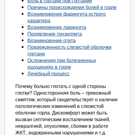
Боль в гортани при глотании
Причины происхождения болей в горле
Возникновение фарингита острого
характера
Возникновение ларингита
Проявление тонзиллита
Возникновение отита
Поврежденность слизистой оболочки
гортани
Осложнения при болезненных
ощущениях в горле
Лечебный процесс
Почему больно глотать с одной стороны
глотки? Односторонняя боль – тревожный
симптом, который свидетельствует о наличии
патологических изменений в слизистой
оболочке горла. Дискомфорт может быть
вызван септическим воспалением тканей,
невралгией, опухолями, сбоями в работе
ЖКТ, эндокринными нарушениями и т.д.