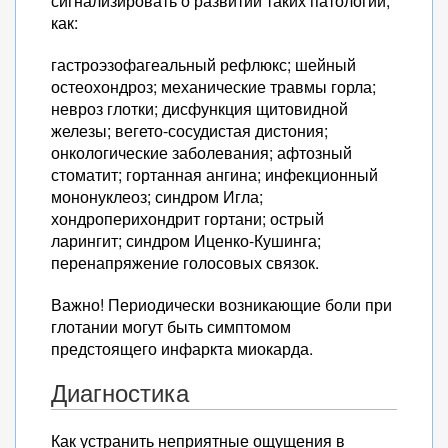
сигнализировать о развитии таких патологий,
как:
гастроэзофагеальный рефлюкс; шейный
остеохондроз; механические травмы горла;
невроз глотки; дисфункция щитовидной
железы; вегето-сосудистая дистония;
онкологические заболевания; афтозный
стоматит; гортанная ангина; инфекционный
мононуклеоз; синдром Игла;
хондроперихондрит гортани; острый
ларингит; синдром Иценко-Кушинга;
перенапряжение голосовых связок.
Важно! Периодически возникающие боли при
глотании могут быть симптомом
предстоящего инфаркта миокарда.
Диагностика
Как устранить неприятные ощущения в