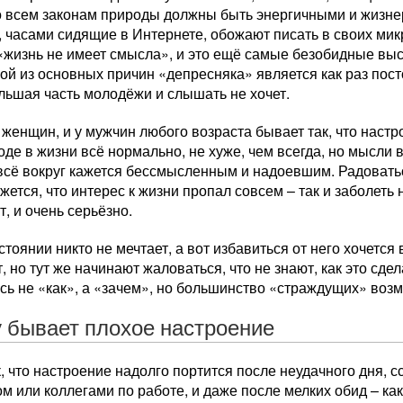
о всем законам природы должны быть энергичными и жизне
 часами сидящие в Интернете, обожают писать в своих мик
«жизнь не имеет смысла», и это ещё самые безобидные выс
ой из основных причин «депресняка» является как раз пост
льшая часть молодёжи и слышать не хочет.
 женщин, и у мужчин любого возраста бывает так, что наст
оде в жизни всё нормально, не хуже, чем всегда, но мысли 
всё вокруг кажется бессмысленным и надоевшим. Радоваться
ажется, что интерес к жизни пропал совсем – так и заболеть
, и очень серьёзно.
стоянии никто не мечтает, а вот избавиться от него хочется
т, но тут же начинают жаловаться, что не знают, как это сд
сь не «как», а «зачем», но большинство «страждущих» возму
 бывает плохое настроение
, что настроение надолго портится после неудачного дня, 
м или коллегами по работе, и даже после мелких обид – ка