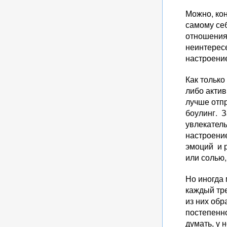
Можно, ко
самому себ
отношения 
неинтересе
настроение
Как только
либо актив
лучше отпр
боулинг. 
увлекатель
настроение
эмоций и 
или солью,
Но иногда
каждый тре
из них об
постепенно
думать, у 