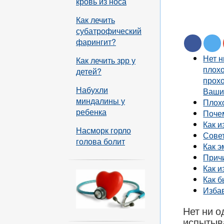
кровь из носа
Как лечить
субатрофический
фарингит?
Нет н
Как лечить зрр у
плохо
детей?
прохо
Набухли
Ваши
миндалины у
Плох
ребенка
Поче
Как и
Насморк горло
Совет
голова болит
Как 
Прич
Как и
Как б
Избав
Нет ни о
испытыва