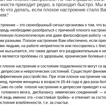
ности приходит редко, а проходит быстро. Мы ж
Но что делать, если плохое настроение стало
ием?
троение – это своеобразный сигнал организма о том, что ва
редь необходимо разобраться с причиной плохого настроен
сложную психологическую или даже философскую работу «
ми разными. Плохое настроение Вам обеспечено, если прих
и людьми, на работе неприятности или поссорились с бли
не высыпается, это также делает его раздражительным и н
я являются проблемы со здоровьем, хронические болевые 
е плохое настроение и состояние подавленности могут со 
 депрессии и невротических состояний. Существует феном
аффективное расстройство. При этом плохое настроение ча
иод, причем женщины в возрасте 25-44 года в два раза бо
Само по себе плохое настроение и депрессия приводят к 
 головного мозга, дисбалансу химических соединений — н
А ведь именно эта «счастливая тройка» и отвечает за сост
остояние влюбленности, т.е. за счастье.