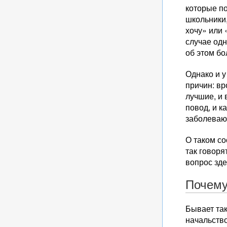
которые п
школьники,
хочу» или 
случае одн
об этом бо
Однако и у
причин: вр
лучшие, и 
повод, и к
заболевают
О таком со
так говоря
вопрос зде
Почему
Бывает так
начальство