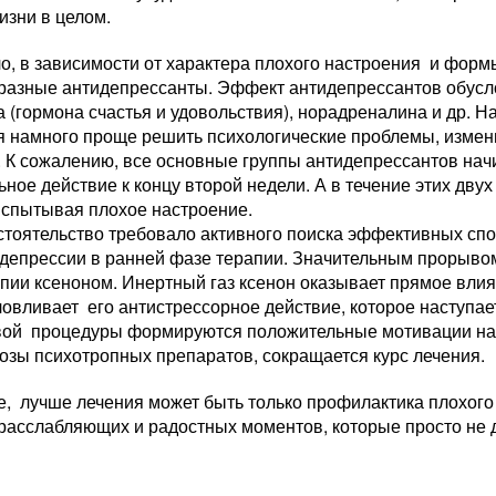
изни в целом.
о, в зависимости от характера плохого настроения и фор
 разные антидепрессанты. Эффект антидепрессантов обусл
 (гормона счастья и удовольствия), норадреналина и др. 
я намного проще решить психологические проблемы, измен
. К сожалению, все основные группы антидепрессантов нач
ное действие к концу второй недели. А в течение этих дву
испытывая плохое настроение.
стоятельство требовало активного поиска эффективных спо
 депрессии в ранней фазе терапии. Значительным прорыво
апии ксеноном. Инертный газ ксенон оказывает прямое вли
ловливает его антистрессорное действие, которое наступае
вой процедуры формируются положительные мотивации на 
озы психотропных препаратов, сокращается курс лечения.
, лучше лечения может быть только профилактика плохого
расслабляющих и радостных моментов, которые просто не 