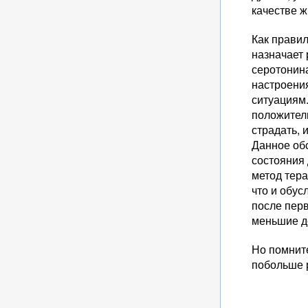
качестве ж
Как правил
назначает
серотонина
настроени
ситуациям
положитель
страдать, 
Данное об
состояния
метод тер
что и обус
после пер
меньшие д
Но помните
побольше 