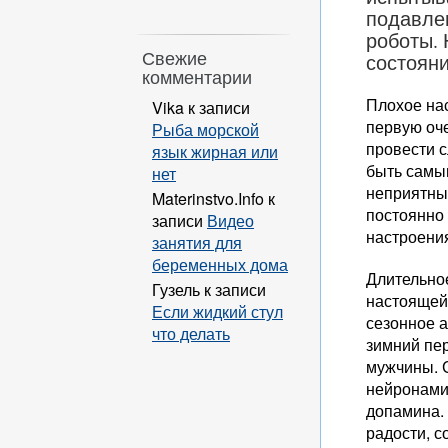
подавлен
роботы. 
Свежие
состоян
комментарии
Плохое нас
Vika
к записи
первую оче
Рыба морской
провести 
язык жирная или
быть самы
нет
неприятным
Materinstvo.Info
к
постоянно 
записи
Видео
настроени
занятия для
беременных дома
Длительно
Гузель
к записи
настоящей
Если жидкий стул
сезонное 
что делать
зимний пер
мужчины. 
нейронами
допамина. 
радости, с