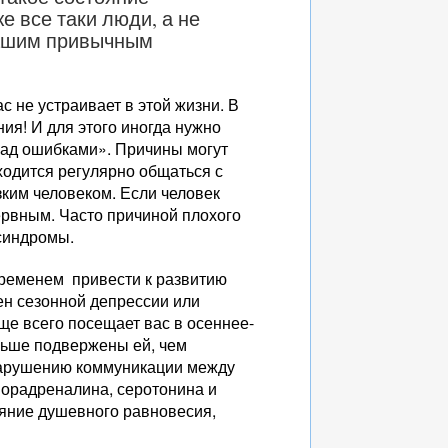
е все таки люди, а не
 Вашим привычным
с не устраивает в этой жизни. В
ия! И для этого иногда нужно
над ошибками». Причины могут
одится регулярно общаться с
зким человеком. Если человек
ервным. Часто причиной плохого
синдромы.
временем привести к развитию
ен сезонной депрессии или
ще всего посещает вас в осеннее-
льше подвержены ей, чем
нарушению коммуникации между
орадреналина, серотонина и
ояние душевного равновесия,