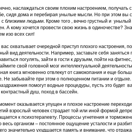
нечно, наслаждаться своим плохим настроением, получать 
е, сидя дома и перебирая унылые мысли. Но при этом вы с
с близкими людьми. Кроме того , вечно грустный и унылый
н. А кому хочется провести свою жизнь в одиночестве? Зна
м изо всех сил!
 вас охватывает очередной приступ плохого настроения, по
ный вид деятельности. Например, заставьте себя заняться 
авиться погулять, зайти в гости к друзьям, пойти на фитнес
Займите свой головной мозг интеллектуальной деятельност
ная книга мгновенно отвлекут от самокопания и еще больш
. Не забывайте при этом о полноценном питании и отдыхе.
раздражения помогут водные процедуры, пусть это будет в
 контрастный душ, поход в бассейн.
 момент оказывается упущен и плохое настроение переходи
тий взрослый человек страдает той или иной формой депре
ращается к психотерапевту. Процессы угнетения и торможе
 весь организм – постоянное ощущение усталости и разбит
него значительно ухудшается память и внимание, что отраж