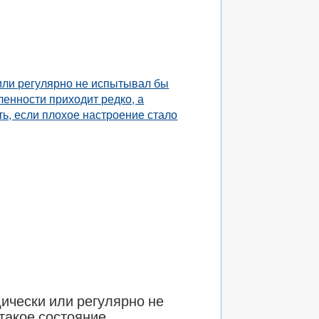
 или регулярно не испытывал бы
ленности приходит редко, а
ть, если плохое настроение стало
дически или регулярно не
такое состояние