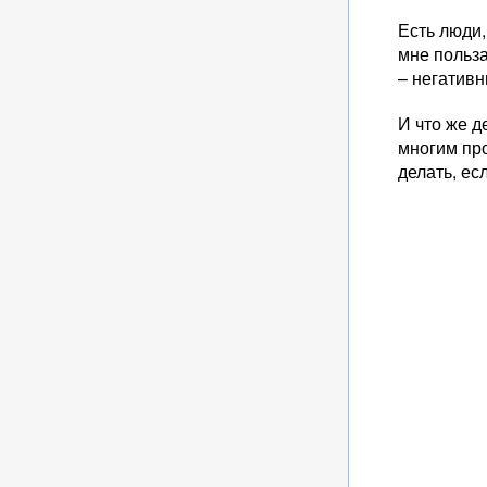
Есть люди,
мне польза
– негативн
И что же д
многим про
делать, ес