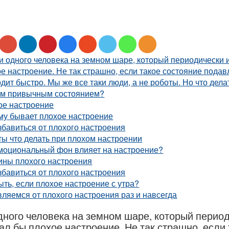
и одного человека на земном шаре, который периодически
е настроение. Не так страшно, если такое состояние подав
дит быстро. Мы же все таки люди, а не роботы. Но что дела
м привычным состоянием?
ое настроение
му бывает плохое настроение
збавиться от плохого настроения
ы что делать при плохом настроении
эмоциональный фон влияет на настроение?
ины плохого настроения
збавиться от плохого настроения
ыть, если плохое настроение с утра?
ляемся от плохого настроения раз и навсегда
дного человека на земном шаре, который перио
л бы плохое настроение. Не так страшно, если 