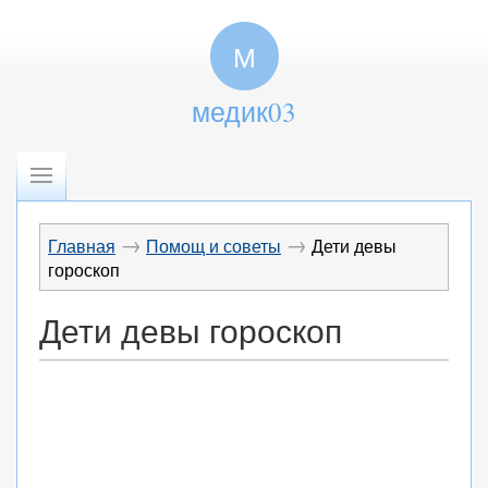
М
медик03
→
→
Главная
Помощ и советы
Дети девы
гороскоп
Дети девы гороскоп