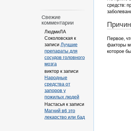
средств: 
заболевани
Свежие
комментарии
Причи
ЛюдмиЛА
Соколовская
к
Первое, чт
записи
Лучшие
факторы м
препараты для
которое б
сосудов головного
мозга
виктор
к записи
Народные
средства от
запоров у
пожилых людей
Настасья
к записи
Магний в6 это
лекарство или бад