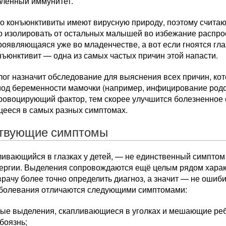
бленный иммунитет.
то конъюнктивиты имеют вирусную природу, поэтому считаю
о изолировать от остальных малышей во избежание распро
роявляющаяся уже во младенчестве, а вот если гноятся глаз
ъюнктивит — одна из самых частых причин этой напасти.
ог назначит обследование для выяснения всех причин, кот
иод беременности мамочки (например, инфицирование родо
ровоцирующий фактор, тем скорее улучшится болезненное
ееся в самых разных симптомах.
твующие симптомы
ливающийся в глазках у детей, — не единственный симптом
лергии. Выделения сопровождаются ещё целым рядом харак
рачу более точно определить диагноз, а значит — не ошиб
болевания отличаются следующими симптомами:
ые выделения, скапливающиеся в уголках и мешающие ребё
боязнь;