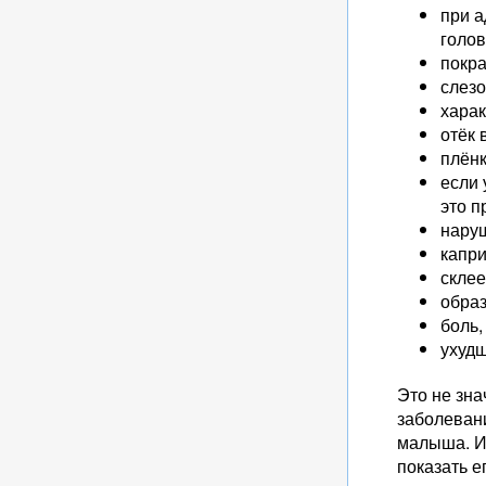
при а
голов
покра
слезо
харак
отёк 
плёнк
если 
это п
наруш
капри
склее
образ
боль,
ухудш
Это не зна
заболеван
малыша. И 
показать е