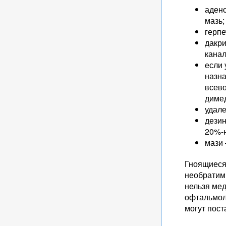
аден
мазь;
герпе
дакр
канал
если 
назна
всево
димед
удале
дезин
20%-н
мази 
Гноящиеся 
необратим
нельзя ме
офтальмол
могут пост