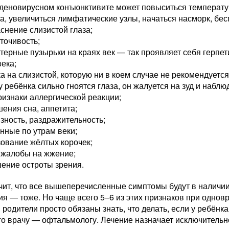
деновирусном конъюнктивите может повыситься температура
а, увеличиться лимфатические узлы, начаться насморк, бес
снение слизистой глаза;
точивость;
терные пузырьки на краях век — так проявляет себя герпет
века;
а на слизистой, которую ни в коем случае не рекомендуетс
у ребёнка сильно гноятся глаза, он жалуется на зуд и наб
ризнаки аллергической реакции;
ения сна, аппетита;
зность, раздражительность;
нные по утрам веки;
ование жёлтых корочек;
 жалобы на жжение;
ение остроты зрения.
чит, что все вышеперечисленные симптомы будут в наличии
ия — тоже. Но чаще всего 5–6 из этих признаков при одно
родители просто обязаны знать, что делать, если у ребёнка
го врачу — офтальмологу. Лечение назначает исключительн