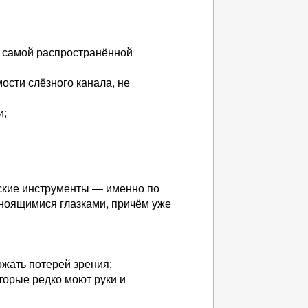
я самой распространённой
сти слёзного канала, не
и;
ские инструменты — именно по
гноящимися глазками, причём уже
ожать потерей зрения;
оторые редко моют руки и