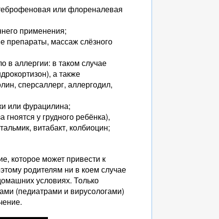
 теброфеновая или флореналевая
ннего применения;
е препараты, массаж слёзного
ло в аллергии: в таком случае
дрокортизон), а также
лин, сперсаллерг, аллергодил,
ки или фурацилина;
 гноятся у грудного ребёнка),
тальмик, витабакт, колбиоцин;
е, которое может привести к
этому родителям ни в коем случае
домашних условиях. Только
тами (педиатрами и вирусологами)
чение.