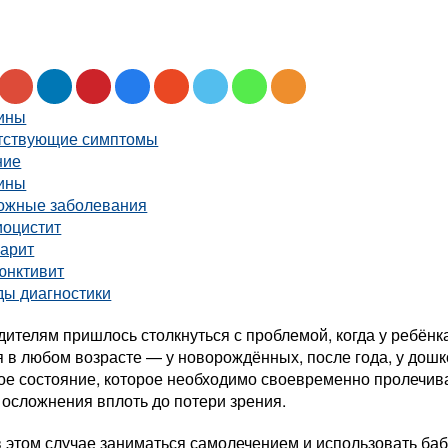
ины
тствующие симптомы
ние
ины
ожные заболевания
иоцистит
арит
юнктивит
ды диагностики
ителям пришлось столкнуться с проблемой, когда у ребёнка
 в любом возрасте — у новорождённых, после года, у дошк
ое состояние, которое необходимо своевременно пролечива
 осложнения вплоть до потери зрения.
в этом случае заниматься самолечением и использовать б