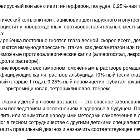
овирусный конъюнктивит: интерферон, полудан, 0,25%-ная
тический конъюнктивит: ацикловир для наружного и внутре
иоцистит у новорождённых: противовоспалительные местны
а;
у ребёнка постоянно гноятся глаза весной, скорее всего, де
чаются иммунодепрессанты (такие, как дексаметазон или ги
зможные противоаллергические капли (аллергофтал, лекро
рол в растворе);
ние корочек с век тампоном, смоченным в растворе ромаш
фицирующие капли: раствор альбуцида 10%-ный (если глаза
ый (старше 1 года), 0,25%-ный левомицетин, эубитал, фуци
— эритромициновая, тетрациклиновая, тобрекс.
глазки у детей в любом возрасте — это опасное заболевани
ым последствиям и осложнениям в здоровье в будущем. По
длить или заниматься народными методами самолечения в 
ог в тесном сотрудничестве с другими детскими специалис
авить правильный диагноз и назначить соответствующее ле