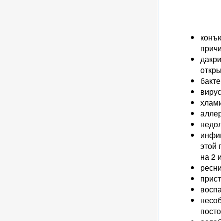
конъю
причи
дакр
откр
бакте
вирус
хлам
аллер
недол
инфи
этой 
на 2 
ресни
прист
воспа
несоб
посто