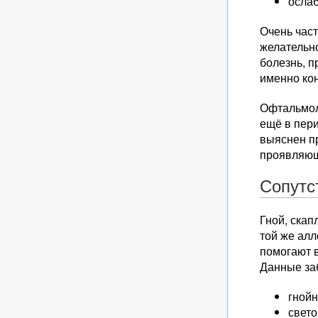
осла
Очень час
желательн
болезнь, п
именно кон
Офтальмол
ещё в пер
выяснен п
проявляющ
Сопутс
Гной, скап
той же ал
помогают в
Данные за
гнойн
свето