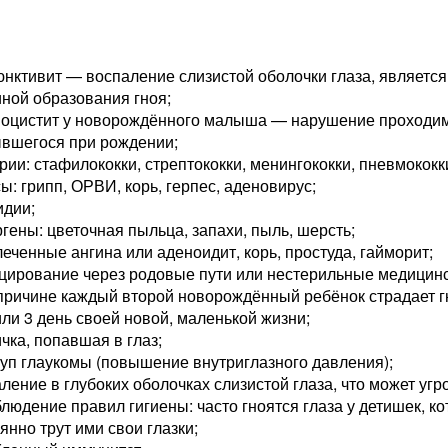
нктивит — воспаление слизистой оболочки глаза, являетс
ной образования гноя;
иоцистит у новорождённого малыша — нарушение проходимо
ывшегося при рождении;
рии: стафилококки, стрептококки, менингококки, пневмококк
ы: грипп, ОРВИ, корь, герпес, аденовирус;
идии;
гены: цветочная пыльца, запахи, пыль, шерсть;
еченные ангина или аденоидит, корь, простуда, гайморит;
цирование через родовые пути или нестерильные медицин
причине каждый второй новорождённый ребёнок страдает 
или 3 день своей новой, маленькой жизни;
чка, попавшая в глаз;
уп глаукомы (повышение внутриглазного давления);
ление в глубоких оболочках слизистой глаза, что может угр
людение правил гигиены: часто гноятся глаза у детишек, к
янно трут ими свои глазки;