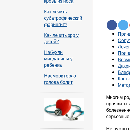
кровь из носа
Как лечить
субатрофический
фарингит?
Прич
Как лечить зрр у
Сопу
детей?
Лече
Набухли
Прич
миндалины у
Возм
ребенка
Дакр
Блеф
Насморк горло
Конъ
голова болит
Мето
Многим род
проявиться
болезненн
серьёзные
Не нужно 