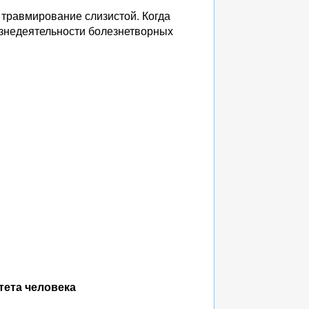
травмирование слизистой. Когда
изнедеятельности болезнетворных
тета человека