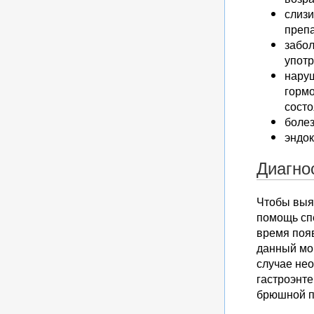
слизи
препа
забол
употр
нару
гормо
состо
болез
эндок
Диагно
Чтобы выяс
помощь сп
время поя
данный мом
случае нео
гастроэнте
брюшной п