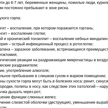
ети до 6-7 лет, беременные женщины, пожилые люди, курил
ми постоянно пребывают в зоне риска.
хого горла:
гит – воспаление, при котором поражается гортань;
гит – воспаление глотки;
й и хронический тонзиллит – воспаление небных миндалин
рия – острый инфекционный процесс в ротоглотке;
атина – заразное заболевание, встречающееся преимущест
лэктомия;
гические реакции на раздражающие микрочастицы в воздух
ческие раздражители;
ие, употребление алкоголя;
ельное пребывание в слишком сухом и жарком помещении;
ны сухости горла могут быть в болезнях носа: ринит, синус
ородки, полипы в носу, как следствие этих патологий – на
чка дышать через рот;
шение функции слюнных желез;
чение слизистой оболочки (деструкция), уменьшение выраб
сте;