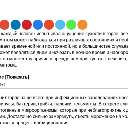
каждый человек испытывал ощущение сухости в горле, все 
мптом может наблюдаться при различных состояниях и необ
ывает временной или постоянной, но в большинстве случае
может появляться днем и исчезать в ночное время и наоборо
т по множеству причин и прежде чем приступать к лечению
имптома.
е [Показать]
ны
шит горло чаще всего при инфекционных заболеваниях носо
ирусы, бактерии, грибки, палочки, гельминты. В секрете сл
атогенные микроорганизмы, которые при неблагоприятных д
и. Достаточно сильно замерзнуть, съесть мороженое на хо
устился процесс инфицирования.