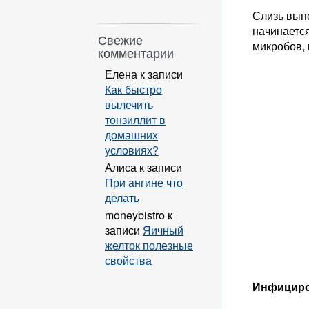
Слизь вып
начинаетс
Свежие
микробов,
комментарии
Елена
к записи
Как быстро
вылечить
тонзиллит в
домашних
условиях?
Алиса
к записи
При ангине что
делать
moneybistro
к
записи
Яичный
желток полезные
свойства
Инфициро