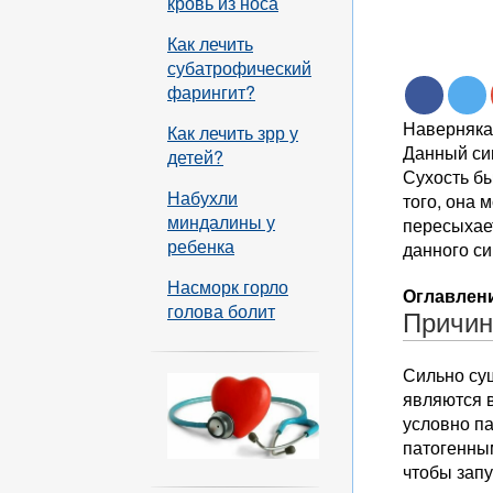
кровь из носа
Как лечить
субатрофический
фарингит?
Наверняка 
Как лечить зрр у
Данный си
детей?
Сухость б
Набухли
того, она 
миндалины у
пересыхае
ребенка
данного с
Насморк горло
Оглавлени
голова болит
Причи
Сильно су
являются в
условно п
патогенным
чтобы зап