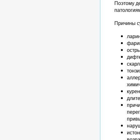
Поэтому д
патология
Причины су
ларин
фарин
остры
дифте
скарл
тонзи
аллер
хими
курен
длит
причи
перег
привы
нару
истон
возра