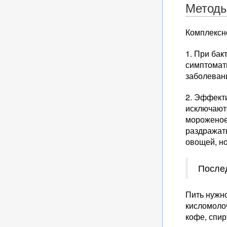
Методы
Комплексн
1. При ба
симптомат
заболеван
2. Эффект
исключают
мороженое,
раздражать
овощей, но
Послед
Пить нужно
кисломолоч
кофе, спир