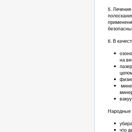
5. Лечение
полоскани
применени
безопасны
6. В качес
озоно
на ве
лазер
целом
физио
мине
мине
вакуу
Народные 
убира
что д