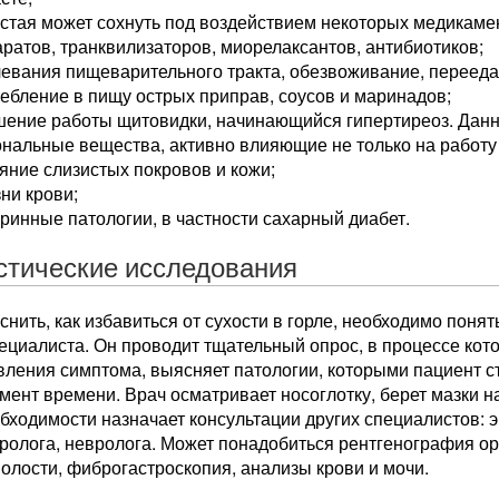
стая может сохнуть под воздействием некоторых медикаме
ратов, транквилизаторов, миорелаксантов, антибиотиков;
евания пищеварительного тракта, обезвоживание, перееда
ебление в пищу острых приправ, соусов и маринадов;
шение работы щитовидки, начинающийся гипертиреоз. Дан
нальные вещества, активно влияющие не только на работу г
яние слизистых покровов и кожи;
ни крови;
ринные патологии, в частности сахарный диабет.
стические исследования
нить, как избавиться от сухости в горле, необходимо понят
ециалиста. Он проводит тщательный опрос, в процессе кот
вления симптома, выясняет патологии, которыми пациент с
ент времени. Врач осматривает носоглотку, берет мазки н
бходимости назначает консультации других специалистов: э
ролога, невролога. Может понадобиться рентгенография ор
олости, фиброгастроскопия, анализы крови и мочи.