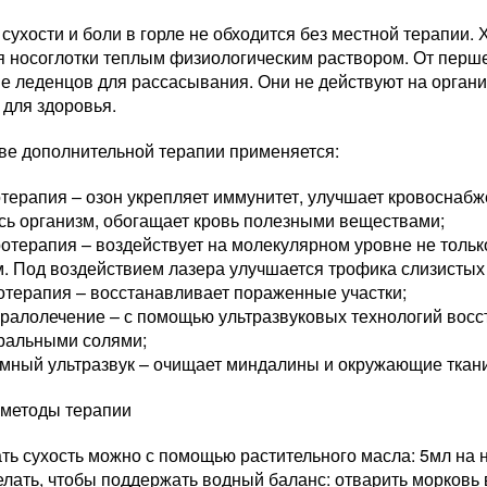
 сухости и боли в горле не обходится без местной терапии
я носоглотки теплым физиологическим раствором. От перш
е леденцов для рассасывания. Они не действуют на органи
 для здоровья.
тве дополнительной терапии применяется:
терапия – озон укрепляет иммунитет, улучшает кровоснабж
сь организм, обогащает кровь полезными веществами;
отерапия – воздействует на молекулярном уровне не только
. Под воздействием лазера улучшается трофика слизистых
терапия – восстанавливает пораженные участки;
ралолечение – с помощью ультразвуковых технологий восс
ральными солями;
мный ультразвук – очищает миндалины и окружающие ткани,
методы терапии
ть сухость можно с помощью растительного масла: 5мл на н
елать, чтобы поддержать водный баланс: отварить морковь 