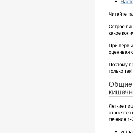
Насто
Читайте т
Острое пищ
какое коли
При первы
оценивая 
Поэтому пр
только так!
Общие 
кишечн
Легкие пищ
относятся 
течение 1-
устра