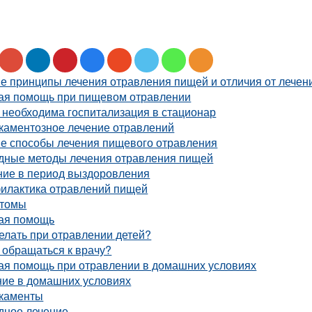
е принципы лечения отравления пищей и отличия от лече
ая помощь при пищевом отравлении
 необходима госпитализация в стационар
каментозное лечение отравлений
ие способы лечения пищевого отравления
дные методы лечения отравления пищей
ние в период выздоровления
илактика отравлений пищей
томы
ая помощь
елать при отравлении детей?
 обращаться к врачу?
ая помощь при отравлении в домашних условиях
ние в домашних условиях
каменты
дное лечение