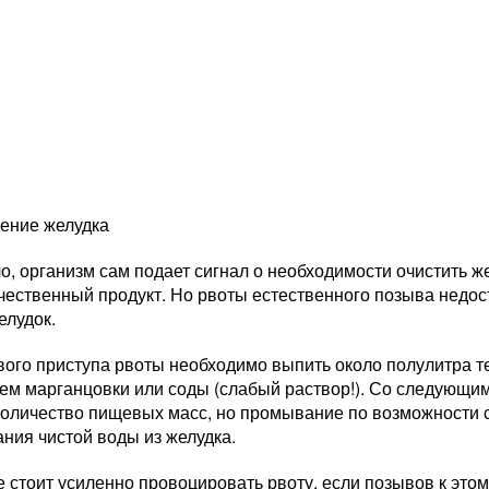
ение желудка
о, организм сам подает сигнал о необходимости очистить же
чественный продукт. Но рвоты естественного позыва недос
елудок.
вого приступа рвоты необходимо выпить около полулитра т
ем марганцовки или соды (слабый раствор!). Со следующи
количество пищевых масс, но промывание по возможности 
ния чистой воды из желудка.
е стоит усиленно провоцировать рвоту, если позывов к это