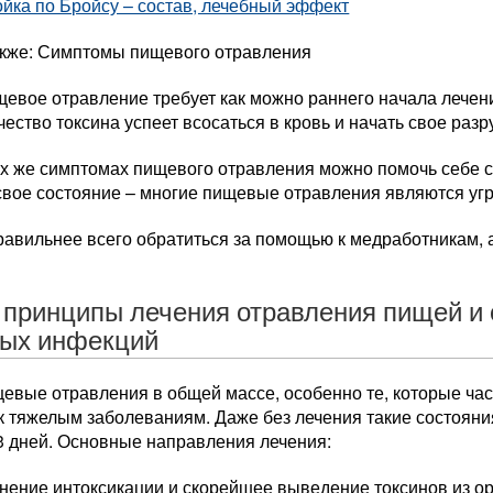
йка по Бройсу – состав, лечебный эффект
акже: Симптомы пищевого отравления
евое отравление требует как можно раннего начала лечения
чество токсина успеет всосаться в кровь и начать свое раз
х же симптомах пищевого отравления можно помочь себе са
свое состояние – многие пищевые отравления являются у
авильнее всего обратиться за помощью к медработникам, а
принципы лечения отравления пищей и 
ых инфекций
евые отравления в общей массе, особенно те, которые час
к тяжелым заболеваниям. Даже без лечения такие состояни
3 дней. Основные направления лечения:
нение интоксикации и скорейшее выведение токсинов из о