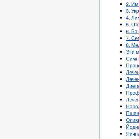
2. Им
3. Ук
4. Ли
5. От
6. Ба
7. Се
8. Ме
Эти м
Симп
Проц
Лече
Лече
Диета
Проф
Лече
Наро
Пшен
Олив
Йодн
Яичн