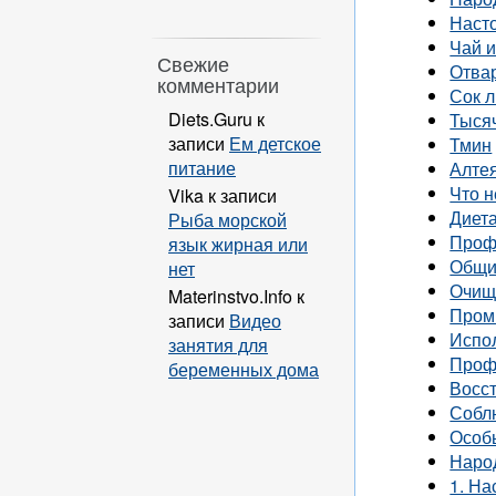
Наст
Чай 
Свежие
Отвар
комментарии
Сок 
Diets.Guru
к
Тыся
записи
Ем детское
Тмин
питание
Алте
Что н
Vika
к записи
Диет
Рыба морской
Проф
язык жирная или
Общи
нет
Очище
Materinstvo.Info
к
Пром
записи
Видео
Испо
занятия для
Проф
беременных дома
Восс
Собл
Особ
Наро
1. На