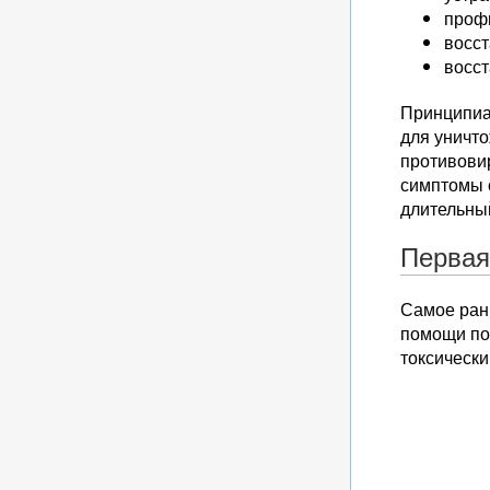
проф
восс
восс
Принципиа
для уничт
противови
симптомы с
длительный
Первая
Самое ран
помощи по
токсически