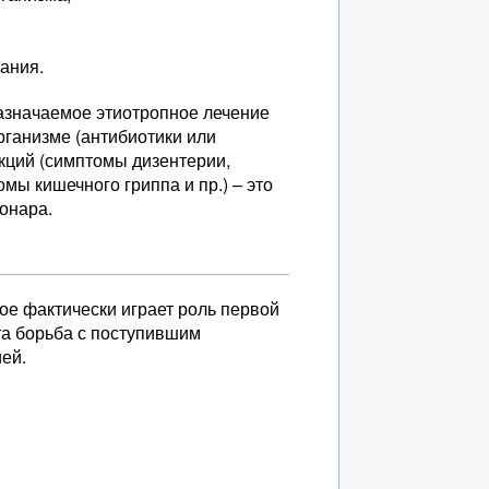
ания.
азначаемое этиотропное лечение
рганизме (антибиотики или
кций (симптомы дизентерии,
мы кишечного гриппа и пр.) – это
онара.
е фактически играет роль первой
а борьба с поступившим
ией.