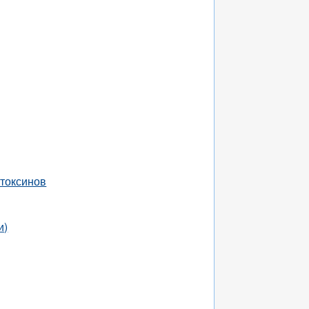
 токсинов
и)