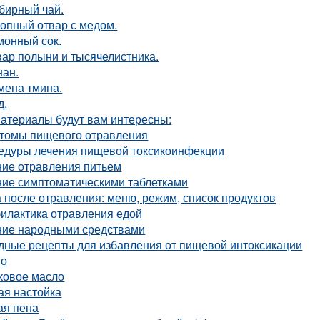
бирный чай.
ропный отвар с медом.
монный сок.
вар полыни и тысячелистника.
нан.
мена тмина.
д.
атериалы будут вам интересны:
томы пищевого отравления
едуры лечения пищевой токсикоинфекции
ние отравления питьем
ние симптоматическими таблетками
 после отравления: меню, режим, список продуктов
илактика отравления едой
ние народными средствами
дные рецепты для избавления от пищевой интоксикации
о
ковое масло
ая настойка
ая пена