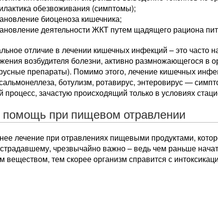
илактика обезвоживания (симптомы);
тановление биоценоза кишечника;
тановление деятельности ЖКТ путем щадящего рациона пит
льное отличие в лечении кишечных инфекций – это часто н
ожения возбудителя болезни, активно размножающегося в о
русные препараты). Помимо этого, лечение кишечных инфе
альмонеллеза, ботулизм, ротавирус, энтеровирус — симпто
 процесс, зачастую происходящий только в условиях стаци
 помощь при пищевом отравлении
нее лечение при отравлениях пищевыми продуктами, которо
страдавшему, чрезвычайно важно – ведь чем раньше начат
м веществом, тем скорее организм справится с интоксикац