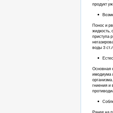
продукт уж
Возм
Понос и рв
жидкость,
приступа р
негазирова
воды 3 ст.л
Есте
Основная 
имодиума 
организма.
гниения и 
противоди
Собл
Ранее на 