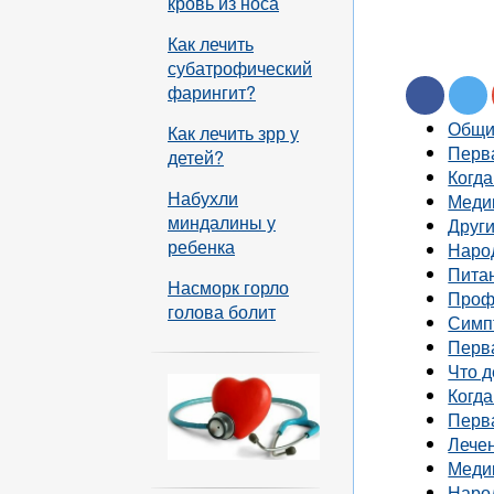
кровь из носа
Как лечить
субатрофический
фарингит?
Общи
Как лечить зрр у
Перв
детей?
Когда
Набухли
Меди
миндалины у
Друг
ребенка
Наро
Пита
Насморк горло
Проф
голова болит
Симп
Перв
Что д
Когда
Перв
Лече
Меди
Наро