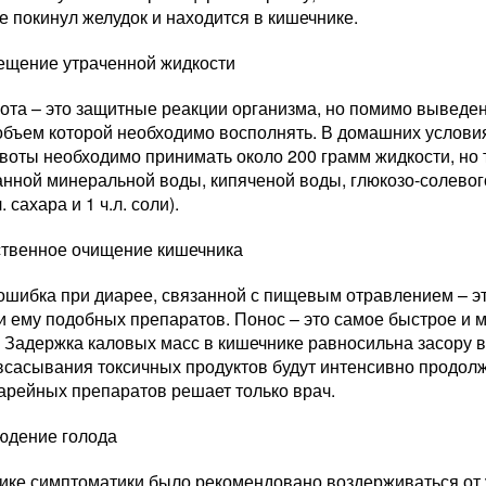
е покинул желудок и находится в кишечнике.
ещение утраченной жидкости
ота – это защитные реакции организма, но помимо выведен
 объем которой необходимо восполнять. В домашних услови
воты необходимо принимать около 200 грамм жидкости, но 
нной минеральной воды, кипяченой воды, глюкозо-солевого
. сахара и 1 ч.л. соли).
ственное очищение кишечника
ошибка при диарее, связанной с пищевым отравлением – э
и ему подобных препаратов. Понос – это самое быстрое и 
 Задержка каловых масс в кишечнике равносильна засору в
всасывания токсичных продуктов будут интенсивно продолж
арейных препаратов решает только врач.
юдение голода
пике симптоматики было рекомендовано воздерживаться от 