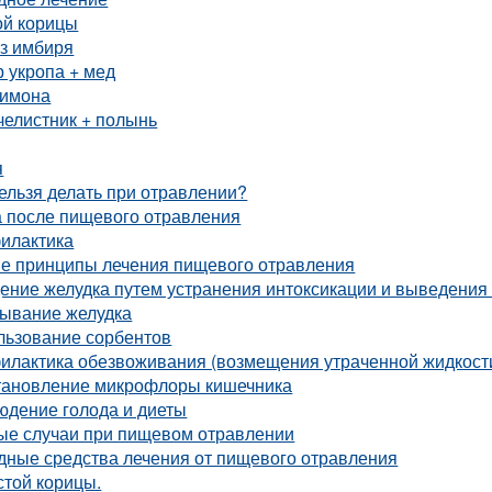
ой корицы
из имбиря
 укропа + мед
лимона
челистник + полынь
я
ельзя делать при отравлении?
а после пищевого отравления
илактика
е принципы лечения пищевого отравления
ние желудка путем устранения интоксикации и выведения
ывание желудка
льзование сорбентов
илактика обезвоживания (возмещения утраченной жидкост
тановление микрофлоры кишечника
юдение голода и диеты
ые случаи при пищевом отравлении
дные средства лечения от пищевого отравления
стой корицы.