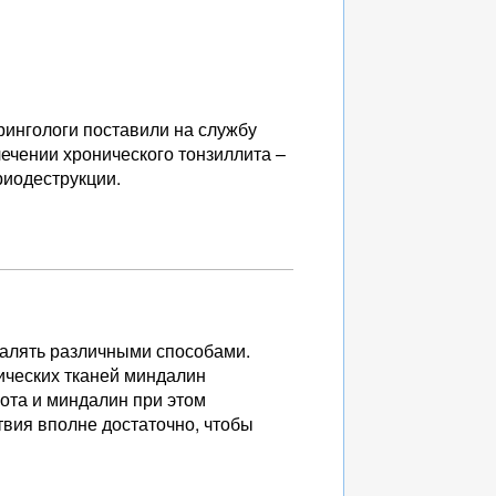
рингологи поставили на службу
лечении хронического тонзиллита –
риодеструкции.
алять различными способами.
ических тканей миндалин
зота и миндалин при этом
твия вполне достаточно, чтобы