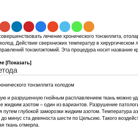
совершенствовать лечение хронического тонзиллита, отола
холод. Действие сверхнизких температур в хирургическом 
правлений тонзилэктомий. Эта процедура носит название к
е [Показать]
етода
ронического тонзиллита холодом
ую и разрушенную гнойным расплавлением ткань можно уд
е жидким азотом – один из вариантов. Разрушение патолог
я путем глубокой заморозки жидким азотом. Температура а
 до минус ста девяноста шести по Цельсию. Такого воздейс
я ткань отмерла.