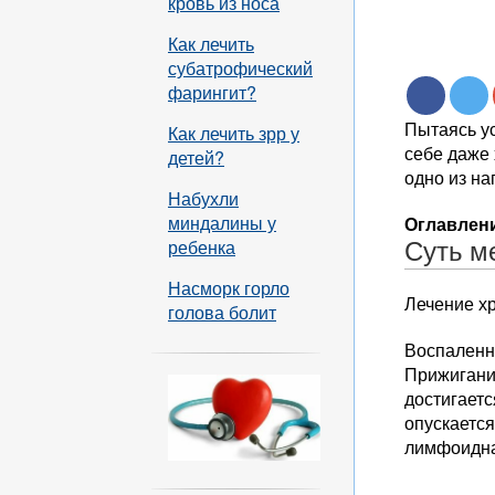
кровь из носа
Как лечить
субатрофический
фарингит?
Пытаясь у
Как лечить зрр у
себе даже 
детей?
одно из на
Набухли
миндалины у
Оглавлени
Суть м
ребенка
Насморк горло
Лечение х
голова болит
Воспаленн
Прижигани
достигаетс
опускается
лимфоидна