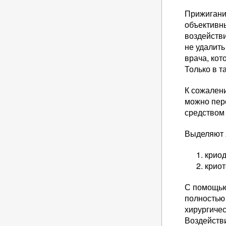
Прижигание
объективны
воздейств
не удалить
врача, кот
Только в т
К сожалени
можно пер
средством 
Выделяют 
криод
криот
С помощью 
полностью
хирургиче
Воздействи