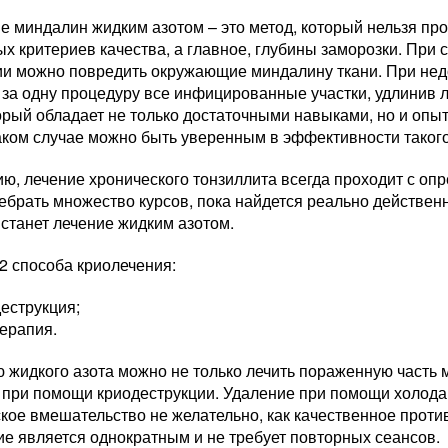
 миндалин жидким азотом – это метод, который нельзя про
х критериев качества, а главное, глубины заморозки. При
ии можно повредить окружающие миндалину ткани. При недо
 за одну процедуру все инфицированные участки, удлинив 
орый обладает не только достаточными навыками, но и опы
аком случае можно быть уверенным в эффективности такого
ю, лечение хронического тонзиллита всегда проходит с оп
ебрать множество курсов, пока найдется реально действен
станет лечение жидким азотом.
2 способа криолечения:
еструкция;
ерапия.
жидкого азота можно не только лечить пораженную часть м
 при помощи криодеструкции. Удаление при помощи холода 
ское вмешательство не желательно, как качественное прот
е является однократным и не требует повторных сеансов.