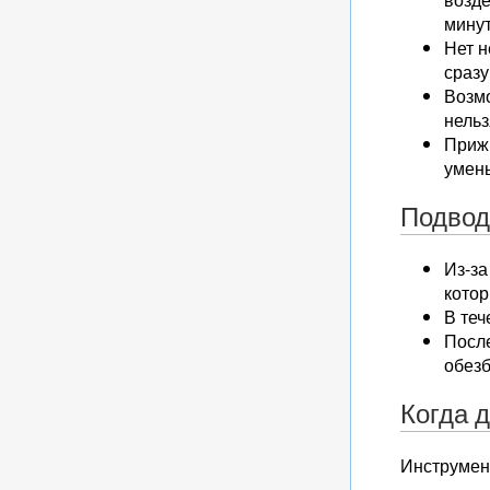
минут
Нет н
сразу
Возмо
нельз
Прижи
умен
Подвод
Из-за
кото
В теч
После
обез
Когда 
Инструмен