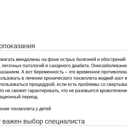
опоказания
ижигать миндалины на фоне острых болезней и обострений
, легочных патологий и сахарного диабета. Онкозаболеван
казанием. А вот беременность – это временное противопок
льзовать в лечении хронического тонзиллита жидкий азот 
пользоваться процедурой, если есть проблемы со свертывае
то не сможет гарантировать, что не разовьется кровотечение
ационный период.
ение тонзиллита у детей
 важен выбор специалиста