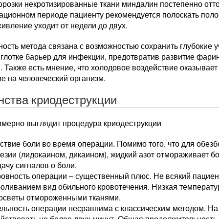
орозки некротизированные ткани миндалин постепенно отто
ационном периоде пациенту рекомендуется полоскать полос
ивление уходит от недели до двух.
ость метода связана с возможностью сохранить глубокие у
 глотке барьер для инфекции, предотвратив развитие фарин
. Также есть мнение, что холодовое воздействие оказыва
е на человеческий организм.
нства криодеструкции
римерно выглядит процедура криодеструкции
ствие боли во время операции. Помимо того, что для обез
езии (лидокаином, дикаином), жидкий азот отмораживает б
ачу сигналов о боли.
ровность операции – существенный плюс. Не всякий пацие
оливанием вид обильного кровотечения. Низкая температу
росветы отмороженными тканями.
ельность операции несравнима с классическим методом. Н
йствовать не более двух минут. Общая продолжительность