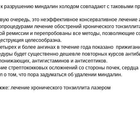
 к разрушению миндалин холодом совпадают с таковыми при
вую очередь, это неэффективное консервативное лечение 
процедурами лечение обострений хронического тонзиллита
кой ремиссии и перепробованы все методы, позволяющие с
еструкция целесообразна.
етырех и более ангинах в течение года показано прижига
дуры будет существенно дешевле повторных курсов антиби
понижающих, антигистаминов и антисептиков.
ие стрептококковых осложнений со стороны почек, сердца
л о том, что пора задуматься об удалении миндалин.
кже: лечение хронического тонзиллита лазером