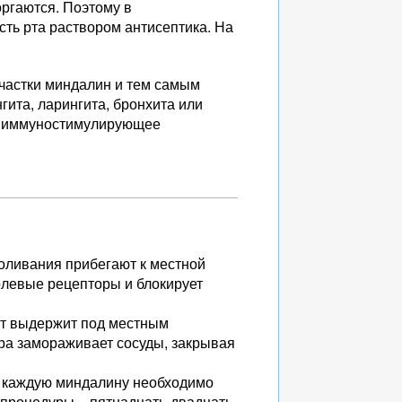
ргаются. Поэтому в
ть рта раствором антисептика. На
частки миндалин и тем самым
гита, ларингита, бронхита или
ет иммуностимулирующее
боливания прибегают к местной
олевые рецепторы и блокирует
нт выдержит под местным
ра замораживает сосуды, закрывая
а каждую миндалину необходимо
 процедуры – пятнадцать-двадцать