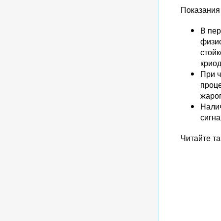
Показания
В пер
физио
стой
криод
При ч
проце
жаро
Налич
сигна
Читайте та