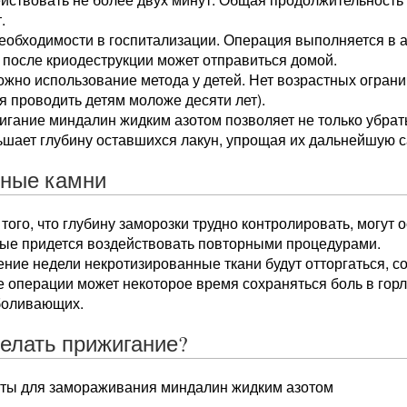
.
еобходимости в госпитализации. Операция выполняется в 
 после криодеструкции может отправиться домой.
жно использование метода у детей. Нет возрастных огран
я проводить детям моложе десяти лет).
гание миндалин жидким азотом позволяет не только убрат
ьшает глубину оставшихся лакун, упрощая их дальнейшую 
ные камни
 того, что глубину заморозки трудно контролировать, могут 
рые придется воздействовать повторными процедурами.
ение недели некротизированные ткани будут отторгаться, с
 операции может некоторое время сохраняться боль в горле
боливающих.
делать прижигание?
ты для замораживания миндалин жидким азотом