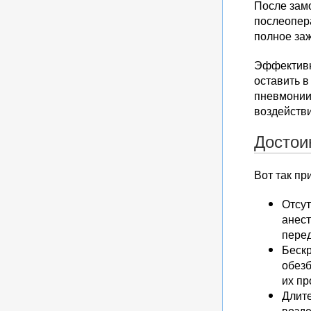
После зам
послеопер
полное заж
Эффективн
оставить в
пневмонии
воздействи
Достои
Вот так п
Отсут
анест
перед
Беск
обезб
их п
Длит
возде