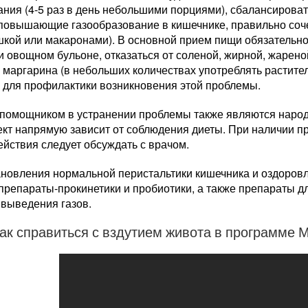
ния (4-5 раз в день небольшими порциями), сбалансироват
 повышающие газообразование в кишечнике, правильно соче
шкой или макаронами). В основной прием пищи обязательн
 овощном бульоне, отказаться от соленой, жирной, жарено
 маргарина (в небольших количествах употреблять растите
и для профилактики возникновения этой проблемы.
помощником в устранении проблемы также являются народн
ект напрямую зависит от соблюдения диеты. При наличии 
ействия следует обсуждать с врачом.
ановления нормальной перистальтики кишечника и оздоров
 препараты-прокинетики и пробиотики, а также препараты 
 выведения газов.
Как справиться с вздутием живота в программе