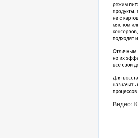
режим пита
продукты,
не с карто
мясном или
консервов,
подходят 
Отличным 
но их эфф
все свои д
Для восст
назначить
процессов
Видео: 