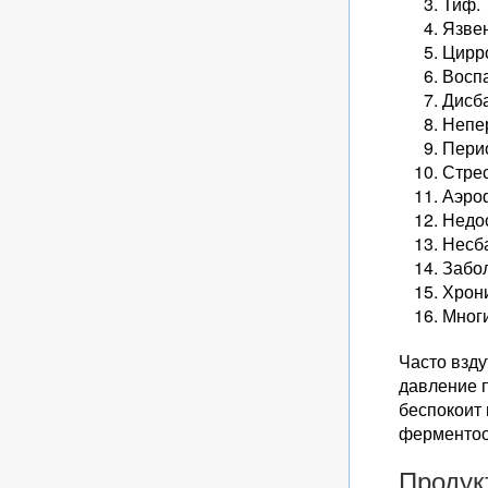
Тиф.
Язвен
Цирро
Восп
Дисба
Непе
Пери
Стрес
Аэро
Недо
Несб
Забо
Хрон
Многи
Часто взд
давление 
беспокоит 
ферментоо
Продук