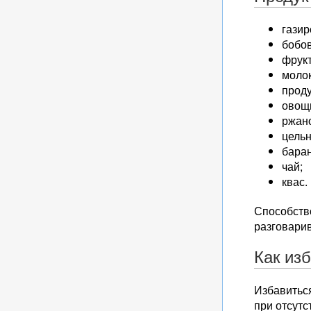
газир
бобов
фрукт
моло
прод
овощи
ржан
цельн
бара
чай;
квас.
Способств
разговарив
Как из
Избавиться
при отсутс