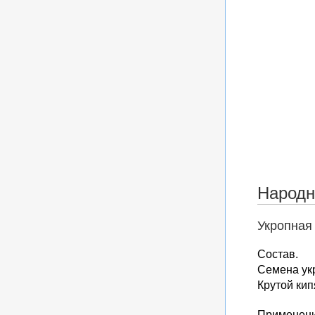
Народн
Укропная 
Состав.
Семена укр
Крутой кипя
Применени