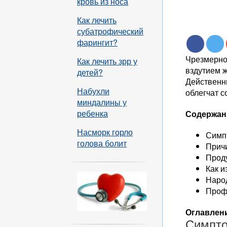
кровь из носа
Как лечить
субатрофический
фарингит?
Чрезмерно
Как лечить зрр у
вздутием 
детей?
Действенн
Набухли
облегчат с
миндалины у
ребенка
Содержан
Насморк горло
Симп
голова болит
Прич
Прод
Как и
Народ
Проф
Оглавлени
Симпто