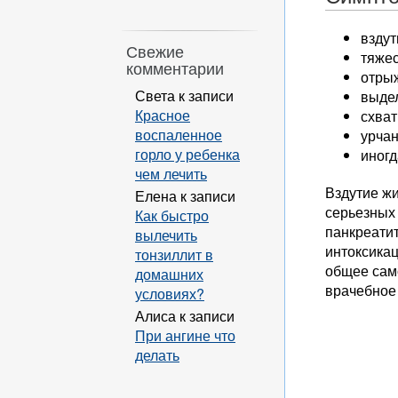
вздут
Свежие
тяжес
комментарии
отрыж
Света
к записи
выдел
Красное
схват
воспаленное
урчан
горло у ребенка
иногд
чем лечить
Вздутие жи
Елена
к записи
серьезных
Как быстро
панкреати
вылечить
интоксика
тонзиллит в
общее сам
домашних
врачебное
условиях?
Алиса
к записи
При ангине что
делать