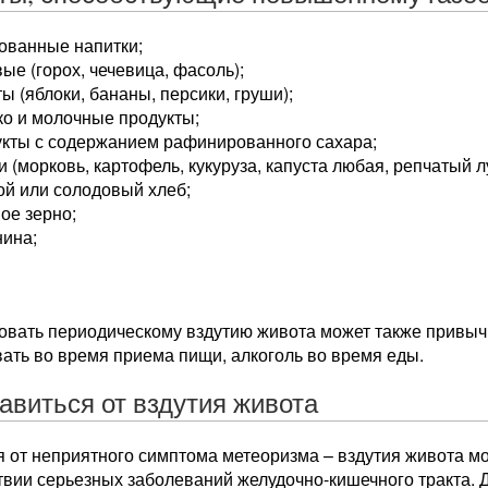
ованные напитки;
ые (горох, чечевица, фасоль);
ы (яблоки, бананы, персики, груши);
ко и молочные продукты;
укты с содержанием рафинированного сахара;
 (морковь, картофель, кукуруза, капуста любая, репчатый лу
ой или солодовый хлеб;
ое зерно;
нина;
овать периодическому вздутию живота может также привычк
ать во время приема пищи, алкоголь во время еды.
бавиться от вздутия живота
 от неприятного симптома метеоризма – вздутия живота мо
твии серьезных заболеваний желудочно-кишечного тракта. 