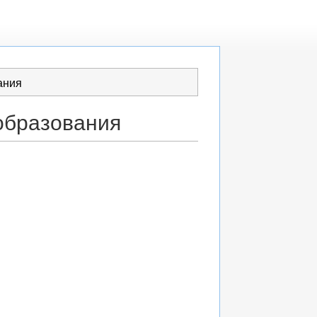
ания
ообразования