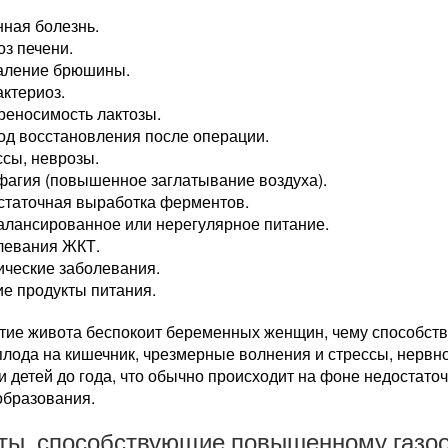
ная болезнь.
з печени.
аление брюшины.
ктериоз.
реносимость лактозы.
од восстановления после операции.
сы, неврозы.
фагия (повышенное заглатывание воздуха).
статочная выработка ферментов.
алансированное или нерегулярное питание.
левания ЖКТ.
ические заболевания.
е продукты питания.
утие живота беспокоит беременных женщин, чему способст
плода на кишечник, чрезмерные волнения и стрессы, нервн
и детей до года, что обычно происходит на фоне недостато
бразования.
ты, способствующие повышенному газо