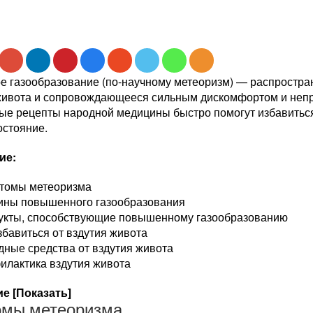
е газообразование (по-научному метеоризм) — распростр
живота и сопровождающееся сильным дискомфортом и не
ые рецепты народной медицины быстро помогут избавиться 
остояние.
ие:
томы метеоризма
ины повышенного газообразования
укты, способствующие повышенному газообразованию
збавиться от вздутия живота
ные средства от вздутия живота
илактика вздутия живота
е [Показать]
мы метеоризма