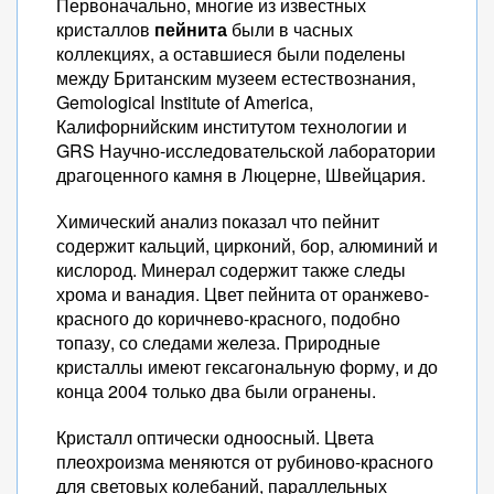
Первоначально, многие из известных
кристаллов
пейнита
были в часных
коллекциях, а оставшиеся были поделены
между Британским музеем естествознания,
Gemological Institute of America,
Калифорнийским институтом технологии и
GRS Научно-исследовательской лаборатории
драгоценного камня в Люцерне, Швейцария.
Химический анализ показал что пейнит
содержит кальций, цирконий, бор, алюминий и
кислород. Минерал содержит также следы
хрома и ванадия. Цвет пейнита от оранжево-
красного до коричнево-красного, подобно
топазу, со следами железа. Природные
кристаллы имеют гексагональную форму, и до
конца 2004 только два были огранены.
Кристалл оптически одноосный. Цвета
плеохроизма меняются от рубиново-красного
для световых колебаний, параллельных