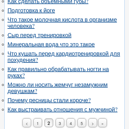
Как сделать объемными губы?
Подготовка к йоге
Что такое молочная кислота в организме
человека?
Сыр перед тренировкой
Минеральная вода что это такое
Что кушать перед кардиотренировкой для
похудения?
Как правильно обрабатывать ногти на
руках?
Можно ли носить жемчуг незамужним
девушкам?
Почему ресницы стали короче?
Как выстраивать отношения с мужчиной?
2
<
1
3
4
5
>
»