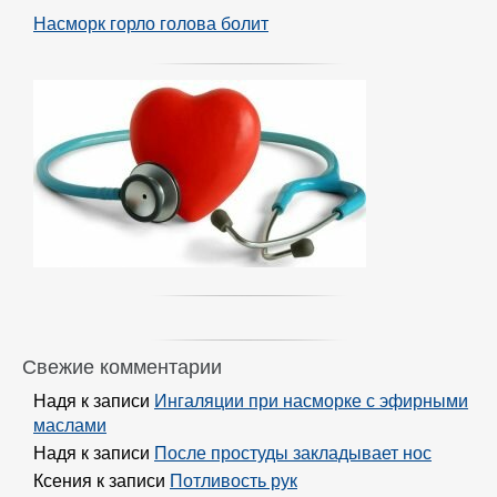
Насморк горло голова болит
Свежие комментарии
Надя
к записи
Ингаляции при насморке с эфирными
маслами
Надя
к записи
После простуды закладывает нос
Ксения
к записи
Потливость рук