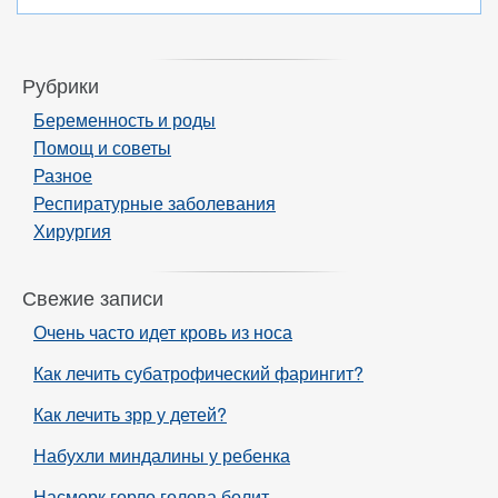
Рубрики
Беременность и роды
Помощ и советы
Разное
Респиратурные заболевания
Хирургия
Свежие записи
Очень часто идет кровь из носа
Как лечить субатрофический фарингит?
Как лечить зрр у детей?
Набухли миндалины у ребенка
Насморк горло голова болит