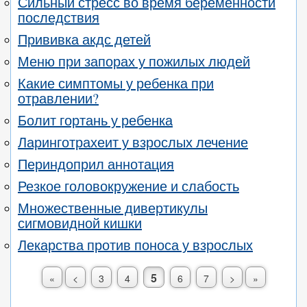
Сильный стресс во время беременности
последствия
Прививка акдс детей
Меню при запорах у пожилых людей
Какие симптомы у ребенка при
отравлении?
Болит гортань у ребенка
Ларинготрахеит у взрослых лечение
Периндоприл аннотация
Резкое головокружение и слабость
Множественные дивертикулы
сигмовидной кишки
Лекарства против поноса у взрослых
5
«
<
3
4
6
7
>
»