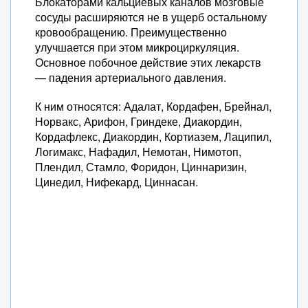
Блокаторами кальциевых каналов мозговые
сосуды расширяются не в ущерб остальному
кровообращению. Преимущественно
улучшается при этом микроциркуляция.
Основное побочное действие этих лекарств
— падения артериального давления.
К ним относятся: Адалат, Кордафен, Брейнал,
Норвакс, Арифон, Гриндеке, Диакордин,
Кордафлекс, Диакордин, Кортиазем, Лаципил,
Логимакс, Нафадил, Немотан, Нимотоп,
Плендил, Стамло, Форидон, Циннаризин,
Цинедил, Нифекард, Циннасан.