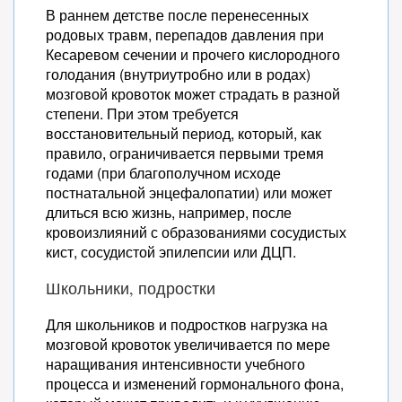
Циннаризин (Стугерон)
В раннем детстве после перенесенных
Винпоцетин (Кавинтон)
родовых травм, перепадов давления при
Кесаревом сечении и прочего кислородного
Альфа-адреноблокаторы
голодания (внутриутробно или в родах)
Комбинированные
мозговой кровоток может страдать в разной
препараты, расширяющие
степени. При этом требуется
сосуды
восстановительный период, который, как
Дезагреганты
правило, ограничивается первыми тремя
Курантил
годами (при благополучном исходе
постнатальной энцефалопатии) или может
Никотиновая кислота
длиться всю жизнь, например, после
Флаваноиды
кровоизлияний с образованиями сосудистых
Корректоры микроциркуляции
кист, сосудистой эпилепсии или ДЦП.
Бетагистин (Бетасерк)
Школьники, подростки
Для кровообращения и памяти
Производные пираллидона
Для школьников и подростков нагрузка на
(рацетамы)
мозговой кровоток увеличивается по мере
Полипептиды
наращивания интенсивности учебного
Прочие препараты
процесса и изменений гормонального фона,