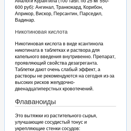
Аналоги Курантила (100 табл. по 25 мг 550-
600 руб): Ангинал, Транкокард, Корибон,
Априкор, Вискор, Персантин, Парседил,
Вадинар.
Никотиновая кислота
Никотиновая кислота в виде ксантинола
никотината в таблетках и раствора для
капельного введения внутривенно. Препарат,
проявляющий свойства дезагреганта.
Таблетки дают очень слабый эффект, а
растворы не рекомендуются на сегодня из-за
высоких рисков желудочно-
двенадцатиперстных кровотечений.
Флаваноиды
Это вытяжки из растительного сырья,
улучшающие сосудистый тонус и
укрепляющие стенки сосудов: