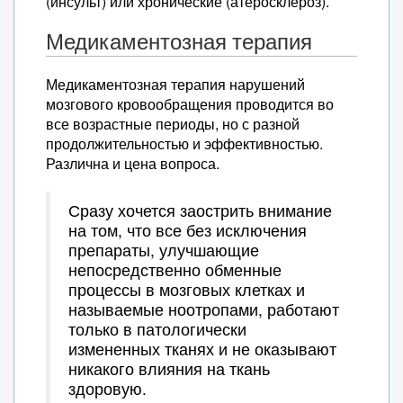
(инсульт) или хронические (атеросклероз).
К какому врачу обратиться
Посмотрите популярные статьи
Медикаментозная терапия
Антагонисты кальция
Альфа-адреноблокаторы
Медикаментозная терапия нарушений
мозгового кровообращения проводится во
Спазмолитики
все возрастные периоды, но с разной
Препараты, улучшающие
продолжительностью и эффективностью.
состояние крови
Различна и цена вопроса.
Сразу хочется заострить внимание
на том, что все без исключения
препараты, улучшающие
непосредственно обменные
процессы в мозговых клетках и
называемые ноотропами, работают
только в патологически
измененных тканях и не оказывают
никакого влияния на ткань
здоровую.