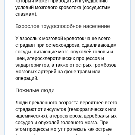
который может приводить и к ухудшению
Эффективные лекарства при
условий мозгового кровотока (сосудистым
инсульте
спазмам).
Ишемический инсульт
Геморрагический инсульт
Взрослое трудоспособное население
Основные типы лекарственных
У взрослых мозговой кровоток чаще всего
препаратов
страдает при остеохондрозе, сдавливающем
Препараты для расширения
сосуды, питающие мозг, опухолей головы и
сосудов
шеи, атеросклеротических процессов и
Препараты на основе
эндартериитов, а также от острых тромбозов
растительных компонентов
мозговых артерий на фоне травм или
Препараты на основе
операций.
никотиновой кислоты
Пожилые люди
Препараты для укрепления
стенок сосудов
Люди преклонного возраста вероятнее всего
Ноотропные препараты
страдают от инсультов (геморрагических или
Антикоагулянты и
ишемических), атеросклероза церебральных
антиагреганты
сосудов и опухолей головного мозга. При
этом процессы могут протекать как острые
Гомеопатические средства