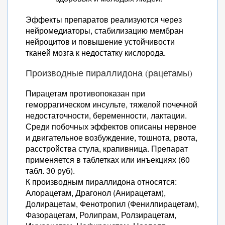
Эффекты препаратов реализуются через
нейромедиаторы, стабилизацию мембран
нейроцитов и повышение устойчивости
тканей мозга к недостатку кислорода.
Производные пираллидона (рацетамы)
Пирацетам противопоказан при
геморрагическом инсульте, тяжелой почечной
недостаточности, беременности, лактации.
Среди побочных эффектов описаны нервное
и двигательное возбуждение, тошнота, рвота,
расстройства стула, крапивница. Препарат
применяется в таблетках или инъекциях (60
табл. 30 руб).
К производным пираллидона относятся:
Алорацетам, Драгонол (Анирацетам),
Долирацетам, Фенотропил (Фенилпирацетам),
Фазорацетам, Ролипрам, Ролзирацетам,