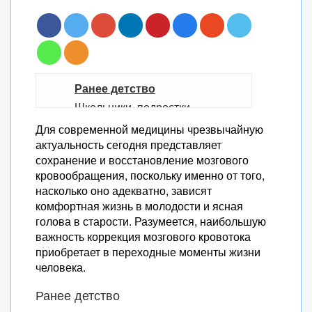
Ранее детство
Школьники, подростки
Взрослое трудоспособное
Для современной медицины чрезвычайную
население
актуальность сегодня представляет
сохранение и восстановление мозгового
Пожилые люди
кровообращения, поскольку именно от того,
Медикаментозная терапия
насколько оно адекватно, зависят
Сосудорасширяющие
комфортная жизнь в молодости и ясная
лекарства, улучшающие
голова в старости. Разумеется, наибольшую
мозговое кровообращение
важность коррекция мозгового кровотока
Спазмолитики
приобретает в переходные моменты жизни
Блокаторы кальциевых
человека.
каналов
Ранее детство
Нимодипин (Нимотоп)