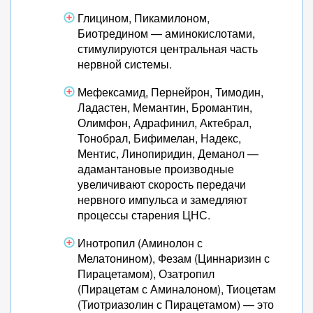
Глицином, Пикамилоном,
Биотредином — аминокислотами,
стимулируются центральная часть
нервной системы.
Мефексамид, Пернейрон, Тимодин,
Ладастен, Мемантин, Бромантин,
Олимфон, Адрафинил, Актебрал,
Тонобрал, Бифимелан, Надекс,
Ментис, Линопиридин, Деманол —
адамантановые производные
увеличивают скорость передачи
нервного импульса и замедляют
процессы старения ЦНС.
Инотропил (Аминолон с
Мелатонином), Фезам (Циннаризин с
Пирацетамом), Озатропил
(Пирацетам с Аминалоном), Тиоцетам
(Тиотриазолин с Пирацетамом) — это