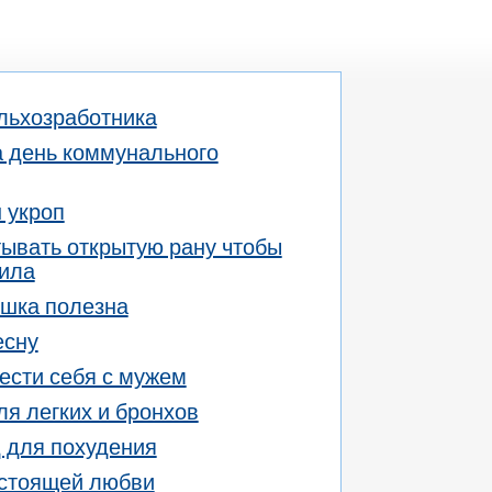
льхозработника
а день коммунального
 укроп
ывать открытую рану чтобы
ила
шка полезна
есну
вести себя с мужем
ля легких и бронхов
 для похудения
астоящей любви