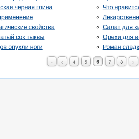
ская черная глина
Что нравитс
применение
Лекарственн
агические свойства
Салат для к
атый сок тыквы
Орехи для в
ов опухли ноги
Роман сладк
6
«
<
4
5
7
8
>