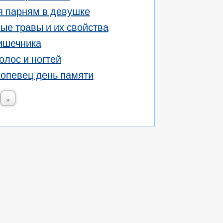
я парням в девушке
ые травы и их свойства
ишечника
олос и ногтей
опевец день памяти
»