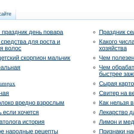
сайте
я праздник день повара
Праздник се
средства для роста и
Какого числ
я волос
хозяйства
детский скорпион мальчик
Чем полезен
еальная
Чем обрабат
быстрее заж
ampax
Сырая карто
ная
Свитер на в
олоко вредно взрослым
Как нельзя 
ь если хочется
Лекарство д
атолога история
Лимон и мед
ое народные рецепты
Признаки н