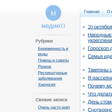
Главная
О 
М
медик03
20 октябр
Народные 
укреплени
Рубрики
Гороскоп 
Беременность и
роды
Семья ид
Помощ и советы
Разное
Тампоны t
Респиратурные
Я рассеян
заболевания
Хирургия
Почему м
Что делат
Свежие записи
День стом
Очень часто идет
Снотворн