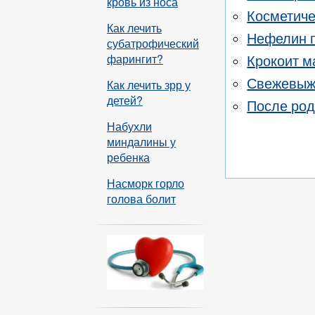
кровь из носа
Косметиче
Как лечить
Нефелин 
субатрофический
фарингит?
Крокоит м
Свежевыж
Как лечить зрр у
детей?
После род
Набухли
миндалины у
ребенка
Насморк горло
голова болит